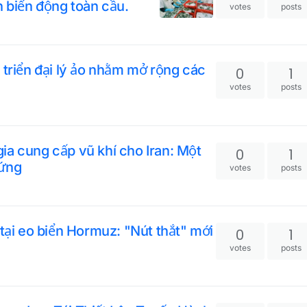
 biến động toàn cầu.
votes
posts
 triển đại lý ảo nhằm mở rộng các
0
1
votes
posts
ia cung cấp vũ khí cho
0
1
huỗi cung ứng
votes
posts
 tại eo biển Hormuz: "Nút thắt" mới
0
1
votes
posts