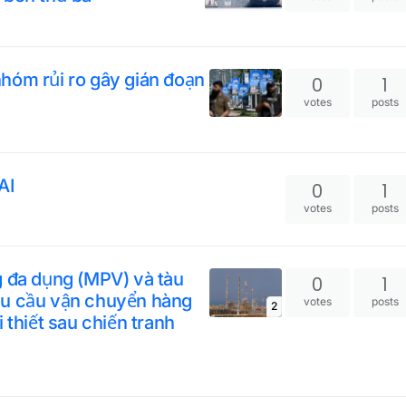
hóm rủi ro gây gián đoạn
0
1
votes
posts
AI
0
1
votes
posts
g đa dụng (MPV) và tàu
0
1
hu cầu vận chuyển hàng
votes
posts
2
 thiết sau chiến tranh