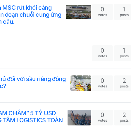
 MSC rút khỏi cảng
0
1
ián đoạn chuỗi cung ứng
votes
posts
n cầu.
0
1
votes
posts
ủ đối với sầu riêng đông
0
2
ốc?
votes
posts
NAM CHÂM” 5 TỶ USD
0
2
 TÂM LOGISTICS TOÀN
votes
posts