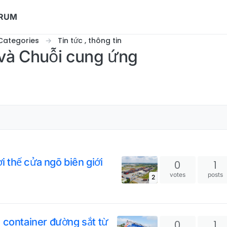
ORUM
Categories
Tin tức , thông tin
s và Chuỗi cung ứng
ợi thế cửa ngõ biên giới
0
1
votes
posts
2
 container đường sắt từ
0
1