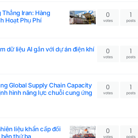
 Thẳng Iran: Hàng
0
1
h Hoạt Phụ Phí
votes
posts
m dữ liệu AI gắn với dự án điện khí
0
1
votes
posts
ing Global Supply Chain Capacity
0
1
định hình năng lực chuỗi cung ứng
votes
posts
iên liệu khẩn cấp đối
0
1
 bên thứ ba
votes
posts