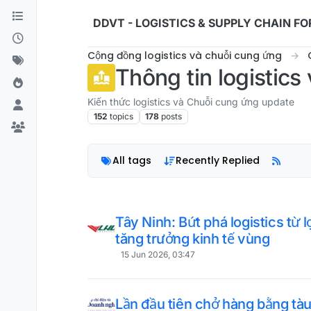
Skip to content
DDVT - LOGISTICS & SUPPLY CHAIN F
Cộng đồng logistics và chuỗi cung ứng
Thông tin logistic
Kiến thức logistics và Chuỗi cung ứng update
152
topics
178
posts
All tags
Recently Replied
Tây Ninh: Bứt phá logistics từ l
tăng trưởng kinh tế vùng
15 Jun 2026, 03:47
Lần đầu tiên chở hàng bằng tàu