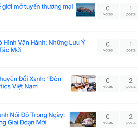
ế giới mở tuyến thương mại
0
1
votes
posts
ô Hình Vận Hành: Những Lưu Ý
0
1
Tác Mới
votes
posts
huyển Đổi Xanh: “Đòn
0
2
tics Việt Nam
votes
posts
anh Nội Đô Trong Ngày:
0
2
ng Giai Đoạn Mới
votes
posts