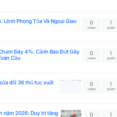
 Lệnh Phong Tỏa Và Ngoại Giao
0
1
votes
posts
 Chạm Đáy 4%: Cảnh Báo Đứt Gãy
0
1
Toàn Cầu
votes
posts
ửa đổi 36 thủ tục xuất
0
1
votes
posts
m năm 2026: Duy trì tăng
0
1