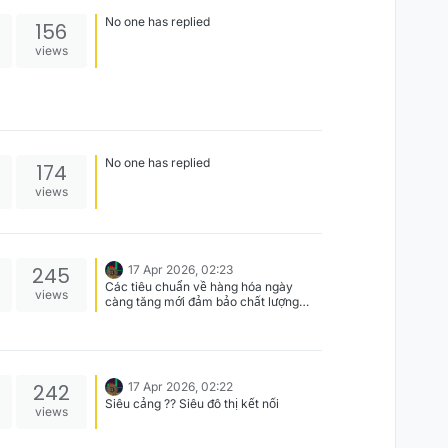
No one has replied
156
views
No one has replied
174
views
245
17 Apr 2026, 02:23
Các tiêu chuẩn về hàng hóa ngày
views
càng tăng mới đảm bảo chất lượng
nhằm không gián đoạn do gặp hàng
rào kĩ thuật trong kiểm định chất lượng
...
242
17 Apr 2026, 02:22
Siêu cảng ?? Siêu đô thị kết nối
views