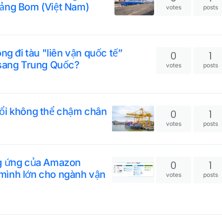
rảng Bom (Việt Nam)
votes
posts
ng đi tàu "liên vận quốc tế”
0
1
 sang Trung Quốc?
votes
posts
đổi không thể chậm chân
0
1
votes
posts
ng ứng của Amazon
0
1
mình lớn cho ngành vận
votes
posts