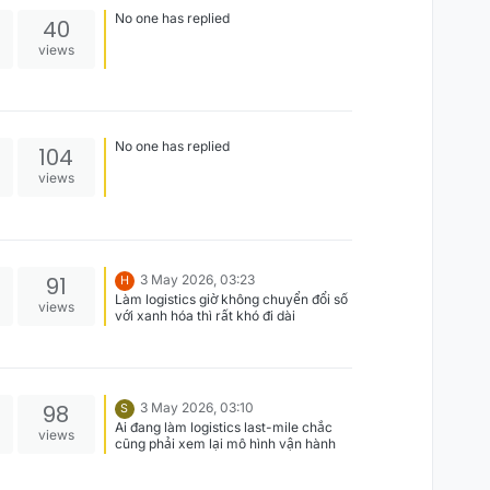
No one has replied
40
views
No one has replied
104
views
91
3 May 2026, 03:23
H
Làm logistics giờ không chuyển đổi số
views
với xanh hóa thì rất khó đi dài
98
3 May 2026, 03:10
S
Ai đang làm logistics last-mile chắc
views
cũng phải xem lại mô hình vận hành