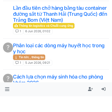
Lần đầu tiên chở hàng bằng tàu container
đường sắt từ Thanh Hải (Trung Quốc) đến
Trảng Bom (Việt Nam)
Thông tin logistics và Chuỗi cung ứng
1
6 Jun 2026, 01:02
Phân loại các dòng máy huyết học trong
?
y học
Tin tức , thông tin
1
5 Jun 2026, 09:21
Cách lựa chọn máy sinh hóa cho phòng
?
khám 2026
HOT
1
4 Jun 2026, 08:57
Tại sao thương lái Việt Nam không đi tàu