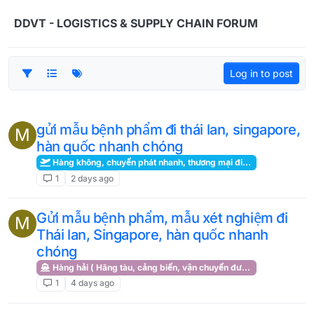
Skip to content
DDVT - LOGISTICS & SUPPLY CHAIN FORUM
Log in to post
gửi mẫu bệnh phẩm đi thái lan, singapore,
M
hàn quốc nhanh chóng
Hàng không, chuyển phát nhanh, thương mại điện tử, kho hàng
1
2 days ago
Gửi mẫu bệnh phẩm, mẫu xét nghiệm đi
M
Thái lan, Singapore, hàn quốc nhanh
chóng
Hàng hải ( Hãng tàu, cảng biển, vận chuyển đường biển )
1
4 days ago