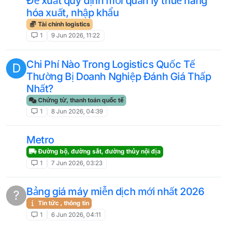
Đề xuất quy định mới quản lý thuế hàng
hóa xuất, nhập khẩu
Tài chính logistics
1
9 Jun 2026, 11:22
Chi Phí Nào Trong Logistics Quốc Tế
D
Thường Bị Doanh Nghiệp Đánh Giá Thấp
Nhất?
Chứng từ, thanh toán quốc tế
1
8 Jun 2026, 04:39
Metro
Đường bộ, đường sắt, đường thủy nội địa
1
7 Jun 2026, 03:23
Bảng giá máy miễn dịch mới nhất 2026
?
Tin tức , thông tin
1
6 Jun 2026, 04:11