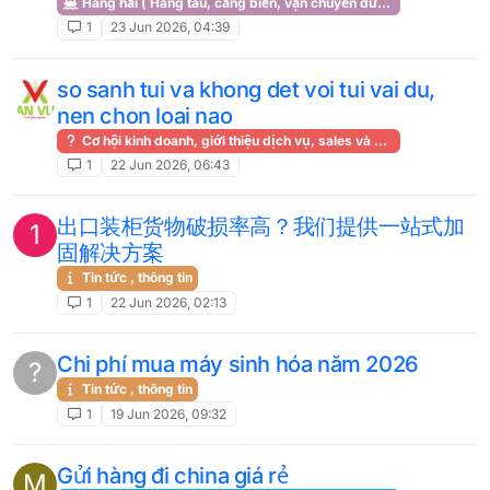
Hàng hải ( Hãng tàu, cảng biển, vận chuyển đường biển )
1
23 Jun 2026, 04:39
so sanh tui va khong det voi tui vai du,
nen chon loai nao
Cơ hội kinh doanh, giới thiệu dịch vụ, sales và marketing
1
22 Jun 2026, 06:43
出口装柜货物破损率高？我们提供一站式加
1
固解决方案
Tin tức , thông tin
1
22 Jun 2026, 02:13
Chi phí mua máy sinh hóa năm 2026
?
Tin tức , thông tin
1
19 Jun 2026, 09:32
Gửi hàng đi china giá rẻ
M