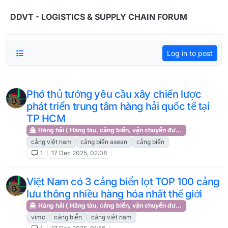
Skip to content
DDVT - LOGISTICS & SUPPLY CHAIN FORUM
Log in to post
Phó thủ tướng yêu cầu xây chiến lược
phát triển trung tâm hàng hải quốc tế tại
TP HCM
Hàng hải ( Hãng tàu, cảng biển, vận chuyển đường biển )
cảng việt nam
cảng biển asean
cảng biển
1
17 Dec 2025, 02:08
Việt Nam có 3 cảng biển lọt TOP 100 cảng
lưu thông nhiều hàng hóa nhất thế giới
Hàng hải ( Hãng tàu, cảng biển, vận chuyển đường biển )
vimc
cảng biển
cảng việt nam