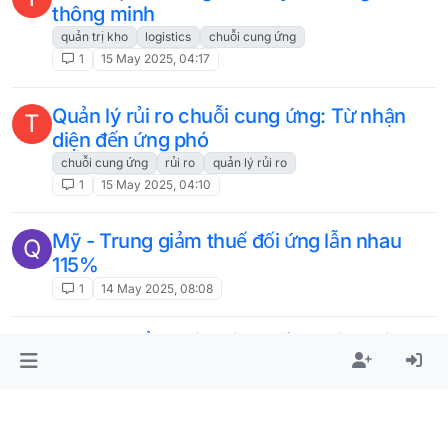
thông minh
quản trị kho
logistics
chuỗi cung ứng
1
15 May 2025, 04:17
Quản lý rủi ro chuỗi cung ứng: Từ nhận
T
diện đến ứng phó
chuỗi cung ứng
rủi ro
quản lý rủi ro
1
15 May 2025, 04:10
Mỹ - Trung giảm thuế đối ứng lẫn nhau
Q
115%
1
14 May 2025, 08:08
NHẬP KHẨU MÁY TÍNH TIỀN CÓ KHÓ
KHÔNG?
1
14 May 2025, 04:02