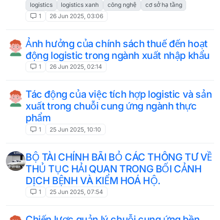
logistics
logistics xanh
công nghệ
cơ sở hạ tầng
1
26 Jun 2025, 03:06
Ảnh hưởng của chính sách thuế đến hoạt
động logistic trong ngành xuất nhập khẩu
1
26 Jun 2025, 02:14
Tác động của việc tích hợp logistic và sản
xuất trong chuỗi cung ứng ngành thực
phẩm
1
25 Jun 2025, 10:10
BỘ TÀI CHÍNH BÃI BỎ CÁC THÔNG TƯ VỀ
THỦ TỤC HẢI QUAN TRONG BỐI CẢNH
DỊCH BỆNH VÀ KIỂM HOÁ HỘ.
1
25 Jun 2025, 07:54
Chiến lược quản lý chuỗi cung ứng bền