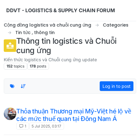
Skip to content
DDVT - LOGISTICS & SUPPLY CHAIN FORUM
Cộng đồng logistics và chuỗi cung ứng
Categories
Tin tức , thông tin
Thông tin logistics và Chuỗi
cung ứng
Kiến thức logistics và Chuỗi cung ứng update
152
topics
178
posts
Log in to post
Thỏa thuận Thương mại Mỹ-Việt hé lộ về
các mức thuế quan tại Đông Nam Á
1
5 Jul 2025, 03:17