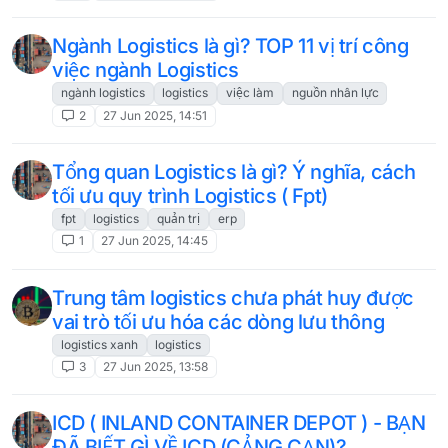
Ngành Logistics là gì? TOP 11 vị trí công
việc ngành Logistics
ngành logistics
logistics
việc làm
nguồn nhân lực
2
27 Jun 2025, 14:51
Tổng quan Logistics là gì? Ý nghĩa, cách
tối ưu quy trình Logistics ( Fpt)
fpt
logistics
quản trị
erp
1
27 Jun 2025, 14:45
Trung tâm logistics chưa phát huy được
vai trò tối ưu hóa các dòng lưu thông
logistics xanh
logistics
3
27 Jun 2025, 13:58
ICD ( INLAND CONTAINER DEPOT ) - BẠN
ĐÃ BIẾT GÌ VỀ ICD (CẢNG CẠN)?