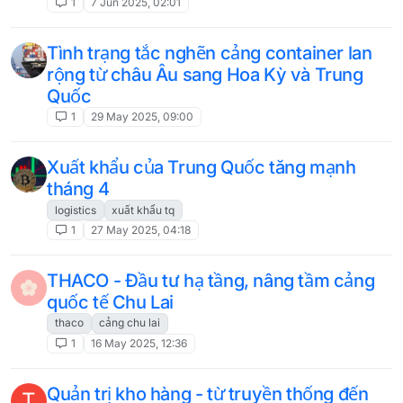
1
7 Jun 2025, 02:01
Tình trạng tắc nghẽn cảng container lan
rộng từ châu Âu sang Hoa Kỳ và Trung
Quốc
1
29 May 2025, 09:00
Xuất khẩu của Trung Quốc tăng mạnh
tháng 4
logistics
xuất khẩu tq
1
27 May 2025, 04:18
THACO - Đầu tư hạ tầng, nâng tầm cảng
quốc tế Chu Lai
thaco
cảng chu lai
1
16 May 2025, 12:36
Quản trị kho hàng - từ truyền thống đến
T