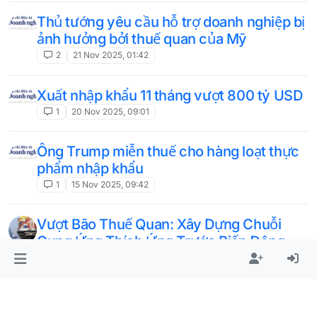
Thủ tướng yêu cầu hỗ trợ doanh nghiệp bị
ảnh hưởng bởi thuế quan của Mỹ
2
21 Nov 2025, 01:42
Xuất nhập khẩu 11 tháng vượt 800 tỷ USD
1
20 Nov 2025, 09:01
Ông Trump miễn thuế cho hàng loạt thực
phẩm nhập khẩu
1
15 Nov 2025, 09:42
Vượt Bão Thuế Quan: Xây Dựng Chuỗi
Cung Ứng Thích Ứng Trước Biến Động
Chính Sách Toàn Cầu
1
13 Nov 2025, 08:01
Thương mại Mỹ - Mexico tăng lên 74 tỷ