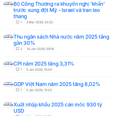
Bộ Công Thương ra khuyến nghị 'khẩn'
trước xung đột Mỹ - Israel và Iran leo
thang
1
3 Mar 2026, 02:22
Thu ngân sách Nhà nước năm 2025 tăng
gần 30%
2
14 Jan 2026, 09:16
CPI năm 2025 tăng 3,31%
1
5 Jan 2026, 15:04
GDP Việt Nam năm 2025 tăng 8,02%
1
5 Jan 2026, 12:02
Xuất nhập khẩu 2025 cán mốc 930 tỷ
USD