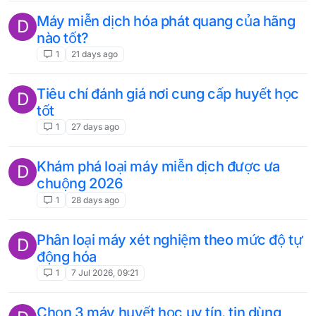
Máy miễn dịch hóa phát quang của hãng
D
nào tốt?
1
21 days ago
Tiêu chí đánh giá nơi cung cấp huyết học
D
tốt
1
27 days ago
Khám phá loại máy miễn dịch được ưa
D
chuộng 2026
1
28 days ago
Phân loại máy xét nghiệm theo mức độ tự
D
động hóa
1
7 Jul 2026, 09:21
Chọn 3 máy huyết học uy tín, tin dùng