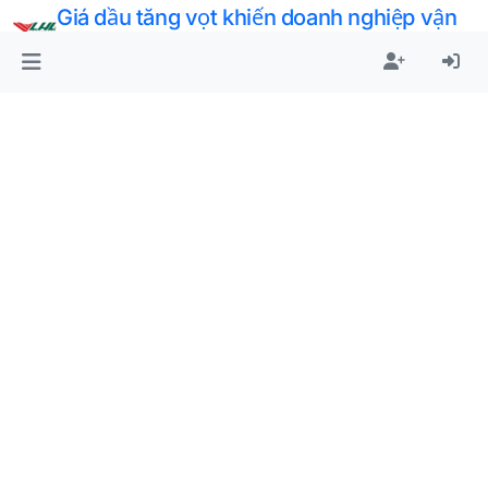
Giá dầu tăng vọt khiến doanh nghiệp vận
tải, logistics đứng trước bài toán khó
1
12 Mar 2026, 02:55
G7 tính “xả kho” 300-400 triệu thùng dầu
dự trữ
1
9 Mar 2026, 10:44
[Cập nhật tin liên quan đến Iran và quan
hệ Mỹ - Iran trong 24h qua]
1
8 Mar 2026, 03:14
Giáo chủ Iran chết thì có chấm dứt chiến
tranh sớm không?
1
1 Mar 2026, 19:34