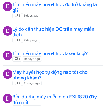
Tìm hiểu máy huyết học đo trở kháng là
D
gì?
1
6 days ago
Lý do cần thực hiện QC trên máy miễn
D
dịch
1
7 days ago
Tìm hiểu máy huyết học laser là gì?
D
1
10 days ago
Máy huyết học tự động nào tốt cho
D
phòng khám?
1
13 days ago
Bỏa dưỡng máy miễn dịch EXI 1820 đầy
D
đủ nhất