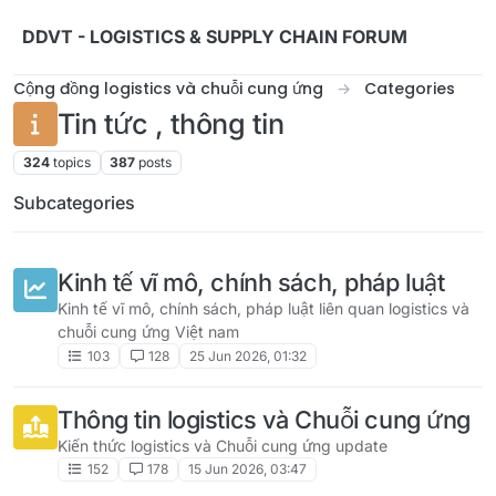
Skip to content
DDVT - LOGISTICS & SUPPLY CHAIN FORUM
Cộng đồng logistics và chuỗi cung ứng
Categories
Tin tức , thông tin
324
topics
387
posts
Subcategories
Kinh tế vĩ mô, chính sách, pháp luật
Kinh tế vĩ mô, chính sách, pháp luật liên quan logistics và
chuỗi cung ứng Việt nam
103
128
25 Jun 2026, 01:32
Thông tin logistics và Chuỗi cung ứng
Kiến thức logistics và Chuỗi cung ứng update
152
178
15 Jun 2026, 03:47