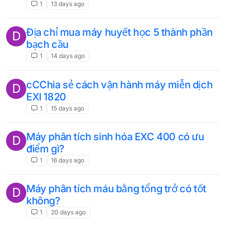
1
13 days ago
Địa chỉ mua máy huyết học 5 thành phần
D
bạch cầu
1
14 days ago
cCChia sẻ cách vận hành máy miễn dịch
D
EXI 1820
1
15 days ago
Máy phân tích sinh hóa EXC 400 có ưu
D
điểm gì?
1
16 days ago
Máy phân tích máu bằng tổng trở có tốt
D
không?
1
20 days ago