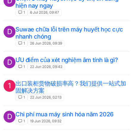
D
hiện nay ngay
1
6 Jul 2026, 09:47
Suwae chữa lỗi trên máy huyết học cực
D
nhanh chóng
1
26 Jun 2026, 09:39
ƯU điểm của xét nghiệm âm tính là gì?
D
1
22 Jun 2026, 09:42
出口装柜货物破损率高？我们提供一站式加
1
固解决方案
1
22 Jun 2026, 02:13
Chi phí mua máy sinh hóa năm 2026
D
1
19 Jun 2026, 09:32