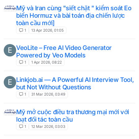
Mỹ và Iran cùng "siết chặt " kiểm soát Eo
biển Hormuz và bài toán địa chiến lược
toàn cầu mới]
1
13 Apr 2026, 01:05
VeoLite – Free AI Video Generator
E
Powered by Veo Models
1
1 Apr 2026, 08:22
Linkjob.ai — A Powerful AI Interview Tool,
E
but Not Without Questions
1
31 Mar 2026, 03:49
Mỹ mở cuộc điều tra thương mại mới với
loạt đối tác toàn cầu
1
12 Mar 2026, 03:03