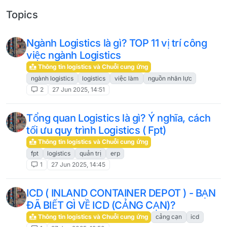
Topics
Ngành Logistics là gì? TOP 11 vị trí công
việc ngành Logistics
Thông tin logistics và Chuỗi cung ứng
ngành logistics
logistics
việc làm
nguồn nhân lực
2
27 Jun 2025, 14:51
Tổng quan Logistics là gì? Ý nghĩa, cách
tối ưu quy trình Logistics ( Fpt)
Thông tin logistics và Chuỗi cung ứng
fpt
logistics
quản trị
erp
1
27 Jun 2025, 14:45
ICD ( INLAND CONTAINER DEPOT ) - BẠN
ĐÃ BIẾT GÌ VỀ ICD (CẢNG CẠN)?
Thông tin logistics và Chuỗi cung ứng
cảng cạn
icd