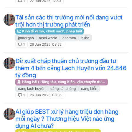
1
27 Jun 2025, 12:50
Tài sản các thị trường mới nổi đang vượt
trội hơn thị trường phát triển
Kinh tế vĩ mô, chính sách, pháp luật
jpmorgan
msci world
ceemea
hsbc
1
26 Jun 2025, 08:52
Đề xuất chấp thuận chủ trương đầu tư
thêm 4 bến cảng Lạch Huyện vốn 24.846
tỷ đồng
Hàng hải ( Hãng tàu, cảng biển, vận chuyển đường biển )
cảng lạch huyện
cảng hải phòng
cảng biển
1
26 Jun 2025, 08:35
AI giúp BEST xử lý hàng triệu đơn hàng
mỗi ngày ? Thương hiệu Việt nào ứng
dụng AI chưa?