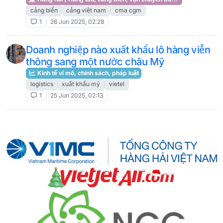
cảng biển
cảng việt nam
cma cgm
1
26 Jun 2025, 02:28
Doanh nghiệp nào xuất khẩu lô hàng viễn
thông sang một nước châu Mỹ
Kinh tế vĩ mô, chính sách, pháp luật
logistics
xuất khẩu mỹ
vietel
1
25 Jun 2025, 02:13