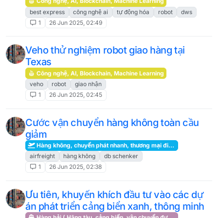
Công nghệ, AI, Blockchain, Machine Learning
best express
công nghệ ai
tự động hóa
robot
dws
1
26 Jun 2025, 02:49
Veho thử nghiệm robot giao hàng tại
Texas
Công nghệ, AI, Blockchain, Machine Learning
veho
robot
giao nhận
1
26 Jun 2025, 02:45
Cước vận chuyển hàng không toàn cầu
giảm
Hàng không, chuyển phát nhanh, thương mại điện tử, kho hàng
airfreight
hàng không
db schenker
1
26 Jun 2025, 02:38
Ưu tiên, khuyến khích đầu tư vào các dự
án phát triển cảng biển xanh, thông minh
Hàng hải ( Hãng tàu, cảng biển, vận chuyển đường biển )