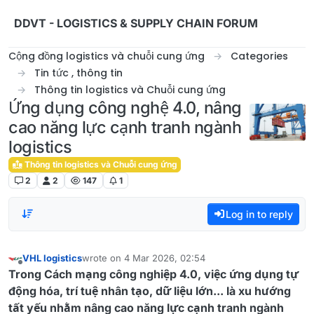
Skip to content
DDVT - LOGISTICS & SUPPLY CHAIN FORUM
Cộng đồng logistics và chuỗi cung ứng
Categories
Tin tức , thông tin
Thông tin logistics và Chuỗi cung ứng
Ứng dụng công nghệ 4.0, nâng
cao năng lực cạnh tranh ngành
logistics
Thông tin logistics và Chuỗi cung ứng
2
2
147
1
Log in to reply
VHL logistics
wrote on
4 Mar 2026, 02:54
last edited by
Offline
Trong Cách mạng công nghiệp 4.0, việc ứng dụng tự
động hóa, trí tuệ nhân tạo, dữ liệu lớn... là xu hướng
tất yếu nhằm nâng cao năng lực cạnh tranh ngành