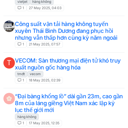
vietjet
hàng không
1
27 May 2025, 04:03
Công suất vận tải hàng không tuyến
xuyên Thái Bình Dương đang phục hồi
nhưng vẫn thấp hơn cùng kỳ năm ngoái
1
21 May 2025, 07:57
VECOM: Sàn thương mại điện tử khó truy
T
xuất nguồn gốc hàng hóa
tmđt
vecom
1
18 May 2025, 02:39
“Đại bàng khổng lồ” dài gần 23m, cao gần
8m của láng giềng Việt Nam xác lập kỷ
lục thế giới mới
hàng không
1
17 May 2025, 12:35