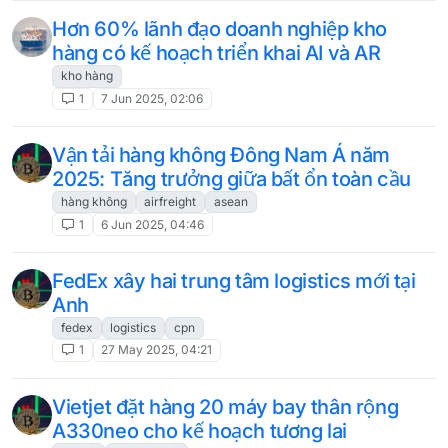
Hơn 60% lãnh đạo doanh nghiệp kho
hàng có kế hoạch triển khai AI và AR
kho hàng
1
7 Jun 2025, 02:06
Vận tải hàng không Đông Nam Á năm
2025: Tăng trưởng giữa bất ổn toàn cầu
hàng không
airfreight
asean
1
6 Jun 2025, 04:46
FedEx xây hai trung tâm logistics mới tại
Anh
fedex
logistics
cpn
1
27 May 2025, 04:21
Vietjet đặt hàng 20 máy bay thân rộng
A330neo cho kế hoạch tương lai