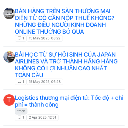
BÁN HÀNG TRÊN SÀN THƯƠNG MẠI
ĐIỆN TỬ CÓ CẦN NỘP THUẾ KHÔNG?
NHỮNG ĐIỀU NGƯỜI KINH DOANH
ONLINE THƯỜNG BỎ QUA
1
15 May 2025, 08:22
BÀI HỌC TỪ SỰ HỒI SINH CỦA JAPAN
AIRLINES VÀ TRỞ THÀNH HÃNG HÀNG
KHÔNG CÓ LỢI NHUẬN CAO NHẤT
TOÀN CẦU
1
15 May 2025, 06:48
Logistics thương mại điện tử: Tốc độ + chi
T
phí = thành công
tmđt
1
2 Apr 2025, 12:51