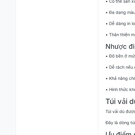
• Có thể sản x
• Đa dạng màu
• Dễ dàng in l
• Thân thiện m
Nhược đi
• Độ bền ở mứ
• Dễ rách nếu
• Khả năng ch
• Hình thức kh
Túi vải d
Túi vải dù đượ
Đây là dòng tú
Ưu điểm c