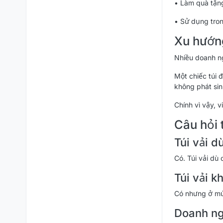
• Làm quà tặn
• Sử dụng tron
Xu hướng
Nhiều doanh ng
Một chiếc túi 
không phát sin
Chính vì vậy, 
Câu hỏi
Túi vải d
Có. Túi vải dù
Túi vải 
Có nhưng ở mức
Doanh ng