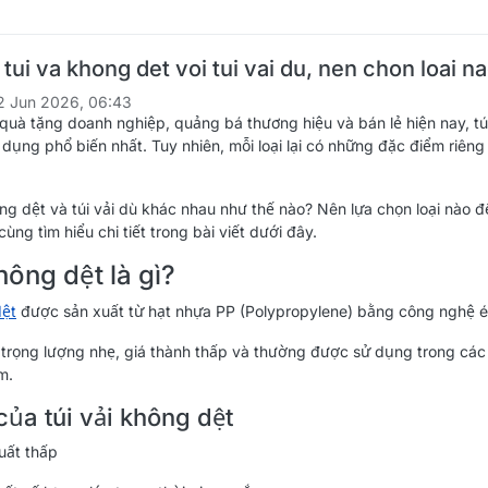
tui va khong det voi tui vai du, nen chon loai n
2 Jun 2026, 06:43
 quà tặng doanh nghiệp, quảng bá thương hiệu và bán lẻ hiện nay, túi
ụng phổ biến nhất. Tuy nhiên, mỗi loại lại có những đặc điểm riêng v
ông dệt và túi vải dù khác nhau như thế nào? Nên lựa chọn loại nào
ng tìm hiểu chi tiết trong bài viết dưới đây.
hông dệt là gì?
dệt
được sản xuất từ hạt nhựa PP (Polypropylene) bằng công nghệ ép 
ó trọng lượng nhẹ, giá thành thấp và thường được sử dụng trong các
m.
ủa túi vải không dệt
xuất thấp