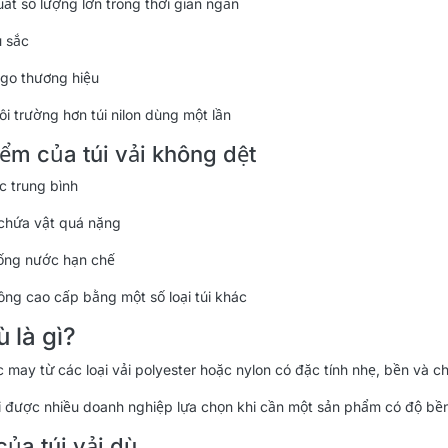
uất số lượng lớn trong thời gian ngắn
 sắc
ogo thương hiệu
ôi trường hơn túi nilon dùng một lần
ểm của túi vải không dệt
c trung bình
 chứa vật quá nặng
ống nước hạn chế
ông cao cấp bằng một số loại túi khác
ù là gì?
c may từ các loại vải polyester hoặc nylon có đặc tính nhẹ, bền và 
i được nhiều doanh nghiệp lựa chọn khi cần một sản phẩm có độ bền
ủa túi vải dù