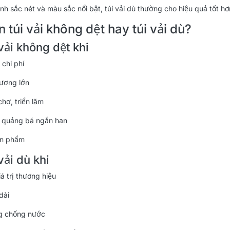
nh sắc nét và màu sắc nổi bật, túi vải dù thường cho hiệu quả tốt hơ
 túi vải không dệt hay túi vải dù?
vải không dệt khi
 chi phí
lượng lớn
chợ, triển lãm
h quảng bá ngắn hạn
ản phẩm
vải dù khi
á trị thương hiệu
dài
g chống nước