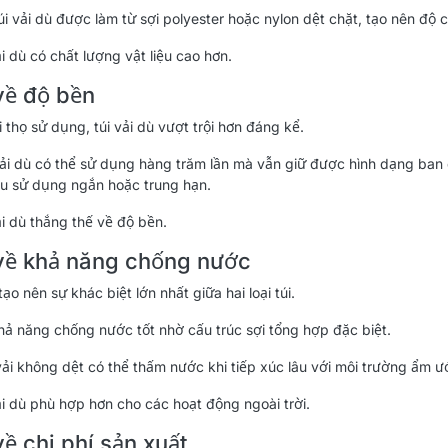
túi vải dù được làm từ sợi polyester hoặc nylon dệt chặt, tạo nên độ
ải dù có chất lượng vật liệu cao hơn.
về độ bền
 thọ sử dụng, túi vải dù vượt trội hơn đáng kể.
vải dù có thể sử dụng hàng trăm lần mà vẫn giữ được hình dạng ban 
ầu sử dụng ngắn hoặc trung hạn.
ải dù thắng thế về độ bền.
về khả năng chống nước
 tạo nên sự khác biệt lớn nhất giữa hai loại túi.
khả năng chống nước tốt nhờ cấu trúc sợi tổng hợp đặc biệt.
 vải không dệt có thể thấm nước khi tiếp xúc lâu với môi trường ẩm ư
vải dù phù hợp hơn cho các hoạt động ngoài trời.
ề chi phí sản xuất