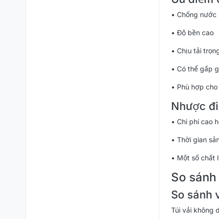
• Chống nước 
• Độ bền cao
• Chịu tải trọn
• Có thể gấp gọ
• Phù hợp cho 
Nhược đi
• Chi phí cao h
• Thời gian sả
• Một số chất 
So sánh t
So sánh v
Túi vải không 