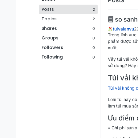
Posts
2
Topics
so sanh 
2
Shares
0
tuivaianvu
2
Trong lĩnh vực
Groups
0
phẩm được sử d
Followers
0
xuất.
Following
0
Vậy túi vải kh
sử dụng? Hãy cù
Túi vải k
Túi vải không 
Loại túi này c
làm túi mua sắ
Ưu điểm c
• Chi phí sản 