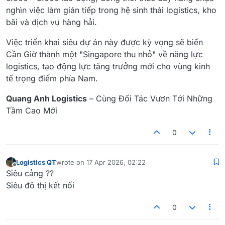
nghìn việc làm gián tiếp trong hệ sinh thái logistics, kho
bãi và dịch vụ hàng hải.
Việc triển khai siêu dự án này được kỳ vọng sẽ biến
Cần Giờ thành một "Singapore thu nhỏ" về năng lực
logistics, tạo động lực tăng trưởng mới cho vùng kinh
tế trọng điểm phía Nam.
Quang Anh Logistics
– Cùng Đối Tác Vươn Tới Những
Tầm Cao Mới
0
Logistics QT
wrote on
17 Apr 2026, 02:22
last edited by
Offline
Siêu cảng ??
Siêu đô thị kết nối
0