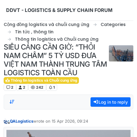
Skip to content
DDVT - LOGISTICS & SUPPLY CHAIN FORUM
Cộng đồng logistics và chuỗi cung ứng
Categories
Tin tức , thông tin
Thông tin logistics và Chuỗi cung ứng
SIÊU CẢNG CẦN GIỜ: “THỎI
NAM CHÂM” 5 TỶ USD ĐƯA
VIỆT NAM THÀNH TRUNG TÂM
LOGISTICS TOÀN CẦU
Thông tin logistics và Chuỗi cung ứng
2
2
242
1
Log in to reply
QALogistics
wrote on
15 Apr 2026, 09:24
last edited by
Offline