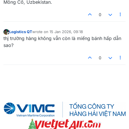
Mông Cổ, Uzbekistan.
0
Logistics QT
wrote on
15 Jan 2026, 09:18
last edited by
Offline
thj trường hàng không vẫn còn là miếng bánh hấp dẫn
sao?
0