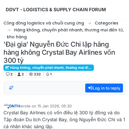
Skip to content
DDVT - LOGISTICS & SUPPLY CHAIN FORUM
Cộng đồng logistics và chuỗi cung ứng
Categories
Hàng không, chuyển phát nhanh, thương mại điện tử,
kho hàng
'Đại gia' Nguyễn Đức Chi lập hãng
hàng không Crystal Bay Airlines vốn
300 tỷ
Hàng không, chuyển phát nhanh, thương mại điện tử, kho hàng
2
2
232
1
Log in to reply
DNTH
wrote on
15 Jan 2026, 05:30
last edited by
Offline
Crystal Bay Airlines có vốn điều lệ 300 tỷ đồng và do
Tập đoàn Du lịch Crystal Bay, ông Nguyễn Đức Chi và 1
cá nhân khác sáng lập.