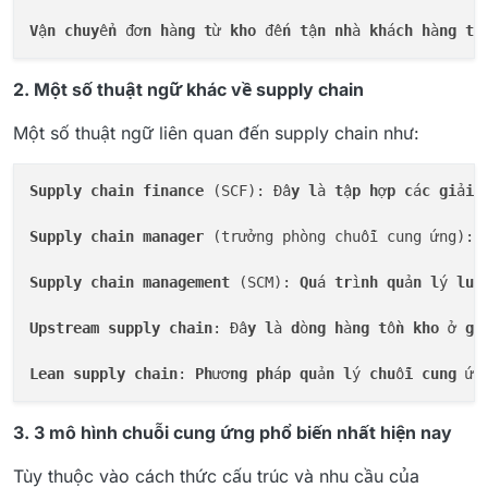
V
ậ
n
chuy
ể
n
 đơ
n
h
à
ng
t
ừ 
kho
 đế
n
t
ậ
n
nh
à 
kh
á
ch
h
à
ng
th
2. Một số thuật ngữ khác về supply chain
Một số thuật ngữ liên quan đến supply chain như:
Supply
chain
finance
 (SCF): Đâ
y
l
à 
t
ậ
p
h
ợ
p
c
á
c
gi
ả
i
Supply
chain
manager
 (trưởng phòng chuỗi cung ứng): 
Supply
chain
management
 (SCM): 
Qu
á 
tr
ì
nh
qu
ả
n
l
ý 
lu
ồ
Upstream
supply
chain
: Đâ
y
l
à 
d
ò
ng
h
à
ng
t
ồ
n
kho
 ở 
gi
Lean
supply
chain
: 
Ph
ươ
ng
ph
á
p
qu
ả
n
l
ý 
chu
ỗ
i
cung
 ứ
n
3. 3 mô hình chuỗi cung ứng phổ biến nhất hiện nay
Tùy thuộc vào cách thức cấu trúc và nhu cầu của