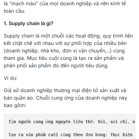
là “mạch máu” của mọi doanh nghiệp và nền kinh tế
toàn cầu.
1. Supply chain là gì?
Supply chain là một chuỗi các hoạt động, quy trình liên
kết chặt chẽ với nhau với sự phối hợp của nhiều bên
(doanh nghiệp, nhà kho, đơn vị vận chuyển,..) cùng
tham gia. Mục tiêu cuối cùng là tạo ra sản phẩm và
phân phối sản phẩm đó đến người tiêu dùng.
Ví dụ:
Giả sử doanh nghiệp thương mại điện tử sản xuất và
bán quần áo. Chuỗi cung ứng của doanh nghiệp này
bao gồm:
T
ì
m
ngu
ồ
n
cung
 ứ
ng
nguy
ê
n
li
ệ
u
th
ô: 
V
ả
i
, 
s
ợ
i
ch
ỉ, 
n
ú
T
ạ
o
ra
s
ả
n
ph
ẩ
m
cu
ố
i
c
ù
ng
theo
 đơ
n
h
à
ng
: 
Th
ự
c
hi
ệ
n
t