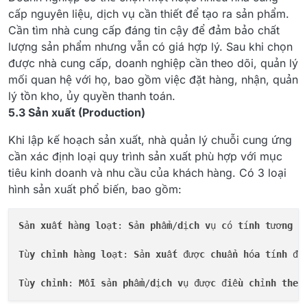
cấp nguyên liệu, dịch vụ cần thiết để tạo ra sản phẩm.
Cần tìm nhà cung cấp đáng tin cậy để đảm bảo chất
lượng sản phẩm nhưng vẫn có giá hợp lý. Sau khi chọn
được nhà cung cấp, doanh nghiệp cần theo dõi, quản lý
mối quan hệ với họ, bao gồm việc đặt hàng, nhận, quản
lý tồn kho, ủy quyền thanh toán.
5.3 Sản xuất (Production)
Khi lập kế hoạch sản xuất, nhà quản lý chuỗi cung ứng
cần xác định loại quy trình sản xuất phù hợp với mục
tiêu kinh doanh và nhu cầu của khách hàng. Có 3 loại
hình sản xuất phổ biến, bao gồm:
S
ả
n
xu
ấ
t
h
à
ng
lo
ạ
t
: 
S
ả
n
ph
ẩ
m
/
d
ị
ch
v
ụ 
c
ó 
t
í
nh
t
ươ
ng
 đ
T
ù
y
ch
ỉ
nh
h
à
ng
lo
ạ
t
: 
S
ả
n
xu
ấ
t
 đượ
c
chu
ẩ
n
h
ó
a
t
í
nh
 đồ
T
ù
y
ch
ỉ
nh
: 
M
ỗ
i
s
ả
n
ph
ẩ
m
/
d
ị
ch
v
ụ đượ
c
 đ
i
ề
u
ch
ỉ
nh
theo