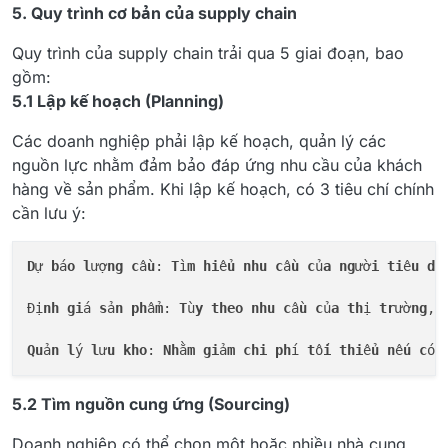
5. Quy trình cơ bản của supply chain
Quy trình của supply chain trải qua 5 giai đoạn, bao
gồm:
5.1 Lập kế hoạch (Planning)
Các doanh nghiệp phải lập kế hoạch, quản lý các
nguồn lực nhằm đảm bảo đáp ứng nhu cầu của khách
hàng về sản phẩm. Khi lập kế hoạch, có 3 tiêu chí chính
cần lưu ý:
D
ự 
b
á
o
l
ượ
ng
c
ầ
u
: 
T
ì
m
hi
ể
u
nhu
c
ầ
u
c
ủ
a
ng
ườ
i
ti
ê
u
d
ù
Đị
nh
gi
á 
s
ả
n
ph
ẩ
m
: 
T
ù
y
theo
nhu
c
ầ
u
c
ủ
a
th
ị 
tr
ườ
ng
, 
Qu
ả
n
l
ý 
l
ư
u
kho
: 
Nh
ằ
m
gi
ả
m
chi
ph
í 
t
ố
i
thi
ể
u
n
ế
u
c
ó 
5.2 Tìm nguồn cung ứng (Sourcing)
Doanh nghiệp có thể chọn một hoặc nhiều nhà cung