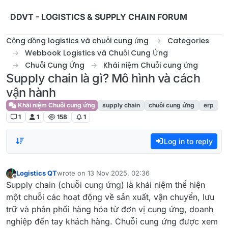
Skip to content
DDVT - LOGISTICS & SUPPLY CHAIN FORUM
Cộng đồng logistics và chuỗi cung ứng
Categories
Webbook Logistics và Chuỗi Cung Ứng
Chuỗi Cung Ứng
Khái niệm Chuỗi cung ứng
Supply chain là gì? Mô hình và cách
vận hành
Khái niệm Chuỗi cung ứng
supply chain
chuỗi cung ứng
erp
1
1
158
1
Log in to reply
Logistics QT
wrote on
13 Nov 2025, 02:36
last edited by
Offline
Supply chain (chuỗi cung ứng) là khái niệm thể hiện
một chuỗi các hoạt động về sản xuất, vận chuyển, lưu
trữ và phân phối hàng hóa từ đơn vị cung ứng, doanh
nghiệp đến tay khách hàng. Chuỗi cung ứng được xem