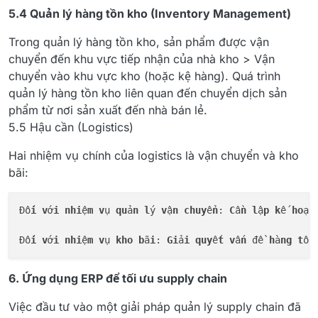
5.4 Quản lý hàng tồn kho (Inventory Management)
Trong quản lý hàng tồn kho, sản phẩm được vận
chuyển đến khu vực tiếp nhận của nhà kho > Vận
chuyển vào khu vực kho (hoặc kệ hàng). Quá trình
quản lý hàng tồn kho liên quan đến chuyển dịch sản
phẩm từ nơi sản xuất đến nhà bán lẻ.
5.5 Hậu cần (Logistics)
Hai nhiệm vụ chính của logistics là vận chuyển và kho
bãi:
Đố
i
v
ớ
i
nhi
ệ
m
v
ụ 
qu
ả
n
l
ý 
v
ậ
n
chuy
ể
n
: 
C
ầ
n
l
ậ
p
k
ế 
ho
ạ
c
Đố
i
v
ớ
i
nhi
ệ
m
v
ụ 
kho
b
ã
i
: 
Gi
ả
i
quy
ế
t
v
ấ
n
 đề 
h
à
ng
t
ồ
n
6. Ứng dụng ERP để tối ưu supply chain
Việc đầu tư vào một giải pháp quản lý supply chain đã