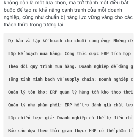
không còn là một lựa chọn, mà trở thành một điều bắt
buộc để tạo ra khả năng cạnh tranh của mỗi doanh
nghiệp, cũng như chuẩn bị năng lực vững vàng cho các
thách thức trong tương lai.
D
ự 
b
á
o
v
à 
l
ậ
p
k
ế 
ho
ạ
ch
cho
chu
ỗ
i
cung
 ứ
ng
: 
Nh
ữ
ng
d
ữ 
L
ậ
p
k
ế 
ho
ạ
ch
mua
h
à
ng
: 
C
ô
ng
th
ứ
c
 đượ
c
ERP
t
í
ch
h
ợ
p
t
Theo
d
õ
i
quy
tr
ì
nh
mua
h
à
ng
: 
Doanh
nghi
ệ
p
d
ễ 
d
à
ng
gi
T
ă
ng
t
í
nh
minh
b
ạ
ch
v
ề 
supply
chain
: 
Doanh
nghi
ệ
p
c
ó
Qu
ả
n
l
ý 
t
ồ
n
kho
: 
ERP
qu
ả
n
l
ý 
h
à
ng
t
ồ
n
kho
theo
th
ờ
i
Qu
ả
n
l
ý 
nh
à 
ph
â
n
ph
ố
i
: 
ERP
h
ỗ 
tr
ợ đá
nh
gi
á 
ch
ấ
t
l
ượ
n
L
ậ
p
chi
ế
n
l
ượ
c
gi
á: 
Doanh
nghi
ệ
p
c
ó 
th
ể 
t
ự đ
i
ề
u
ch
ỉ
n
B
á
o
c
á
o
d
ự
a
theo
th
ờ
i
gian
th
ự
c
: 
ERP
c
ó 
th
ể 
ph
â
n
t
í
c