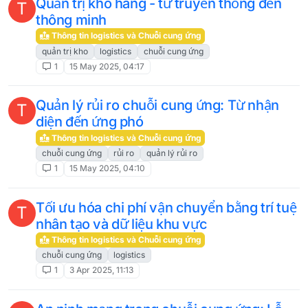
Quản trị kho hàng - từ truyền thống đến
T
thông minh
Thông tin logistics và Chuỗi cung ứng
quản trị kho
logistics
chuỗi cung ứng
1
15 May 2025, 04:17
Quản lý rủi ro chuỗi cung ứng: Từ nhận
T
diện đến ứng phó
Thông tin logistics và Chuỗi cung ứng
chuỗi cung ứng
rủi ro
quản lý rủi ro
1
15 May 2025, 04:10
Tối ưu hóa chi phí vận chuyển bằng trí tuệ
T
nhân tạo và dữ liệu khu vực
Thông tin logistics và Chuỗi cung ứng
chuỗi cung ứng
logistics
1
3 Apr 2025, 11:13