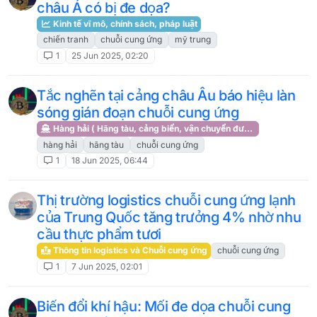
châu Á có bị đe dọa?
Kinh tế vĩ mô, chính sách, pháp luật
chiến tranh
chuỗi cung ứng
mỹ trung
1
25 Jun 2025, 02:20
Tắc nghẽn tại cảng châu Âu báo hiệu làn
sóng gián đoạn chuỗi cung ứng
Hàng hải ( Hãng tàu, cảng biển, vận chuyển đường biển )
hàng hải
hãng tàu
chuỗi cung ứng
1
18 Jun 2025, 06:44
Thị trường logistics chuỗi cung ứng lạnh
của Trung Quốc tăng trưởng 4% nhờ nhu
cầu thực phẩm tươi
Thông tin logistics và Chuỗi cung ứng
chuỗi cung ứng
1
7 Jun 2025, 02:01
Biến đổi khí hậu: Mối đe dọa chuỗi cung