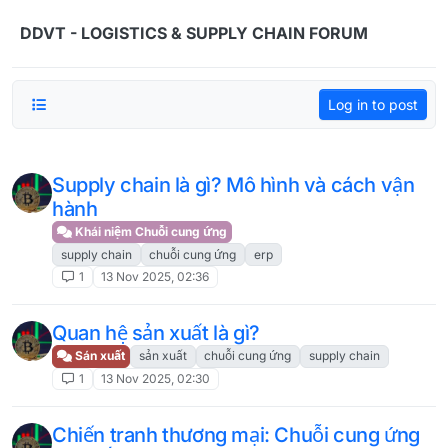
Skip to content
DDVT - LOGISTICS & SUPPLY CHAIN FORUM
Log in to post
Supply chain là gì? Mô hình và cách vận
hành
Khái niệm Chuỗi cung ứng
supply chain
chuỗi cung ứng
erp
1
13 Nov 2025, 02:36
Quan hệ sản xuất là gì?
Sán xuất
sản xuất
chuỗi cung ứng
supply chain
1
13 Nov 2025, 02:30
Chiến tranh thương mại: Chuỗi cung ứng