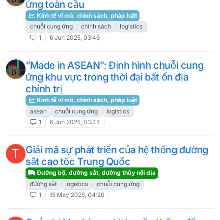
ứng toàn cầu
Kinh tế vĩ mô, chính sách, pháp luật
chuỗi cung ứng
chính sách
logistics
1
6 Jun 2025, 03:46
“Made in ASEAN”: Định hình chuỗi cung
ứng khu vực trong thời đại bất ổn địa
chính trị
Kinh tế vĩ mô, chính sách, pháp luật
asean
chuỗi cung ứng
logistics
1
6 Jun 2025, 03:44
Giải mã sự phát triển của hệ thống đường
T
sắt cao tốc Trung Quốc
Đường bộ, đường sắt, đường thủy nội địa
đường sắt
logistics
chuỗi cung ứng
1
15 May 2025, 04:20