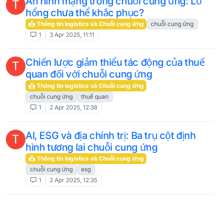
An ninh mạng trong chuỗi cung ứng: Lỗ
T
hổng chưa thể khắc phục?
Thông tin logistics và Chuỗi cung ứng
chuỗi cung ứng
1
3 Apr 2025, 11:11
Chiến lược giảm thiểu tác động của thuế
T
quan đối với chuỗi cung ứng
Thông tin logistics và Chuỗi cung ứng
chuỗi cung ứng
thuế quan
1
2 Apr 2025, 12:38
AI, ESG và địa chính trị: Ba trụ cột định
T
hình tương lai chuỗi cung ứng
Thông tin logistics và Chuỗi cung ứng
chuỗi cung ứng
esg
1
2 Apr 2025, 12:35