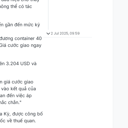
ông thể có tác
iến gần đến mức kỷ
2 Jul 2025, 09:59
đương container 40
 Giá cước giao ngay
lên 3.204 USD và
n giá cước giao
c vào kết quả của
uan đến việc áp
hắc chắn."
oa Kỳ, được công bố
ốc về thuế quan.