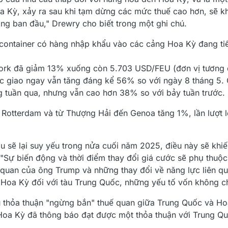
 Kỳ, xảy ra sau khi tạm dừng các mức thuế cao hơn, sẽ kh
ọng ban đầu," Drewry cho biết trong một ghi chú.
container có hàng nhập khẩu vào các cảng Hoa Kỳ đang t
ork đã giảm 13% xuống còn 5.703 USD/FEU (đơn vị tương 
ớc giao ngay vẫn tăng đáng kể 56% so với ngày 8 tháng 5.
 tuần qua, nhưng vẫn cao hơn 38% so với bảy tuần trước.
 Rotterdam và từ Thượng Hải đến Genoa tăng 1%, lần lượt 
u sẽ lại suy yếu trong nửa cuối năm 2025, điều này sẽ khiế
 "Sự biến động và thời điểm thay đổi giá cước sẽ phụ thuộ
ế quan của ông Trump và những thay đổi về năng lực liên q
 Hoa Kỳ đối với tàu Trung Quốc, những yếu tố vốn không c
au thỏa thuận "ngừng bắn" thuế quan giữa Trung Quốc và H
Hoa Kỳ đã thông báo đạt được một thỏa thuận với Trung Qu