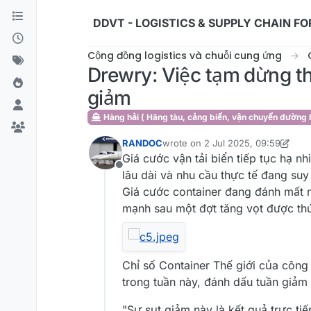
Skip to content
DDVT - LOGISTICS & SUPPLY CHAIN F
Cộng đồng logistics và chuỗi cung ứng
Drewry: Việc tạm dừng th
giảm
Hàng hải ( Hãng tàu, cảng biển, vận chuyển đường b
RANDOC
wrote on
2 Jul 2025, 09:59
last edited by ddvt
7 Sep 2025, 21
Giá cước vận tải biển tiếp tục hạ n
Offline
lâu dài và nhu cầu thực tế đang suy
Giá cước container đang đánh mất n
mạnh sau một đợt tăng vọt được thú
Chỉ số Container Thế giới của công
trong tuần này, đánh dấu tuần giảm 
"Sự sụt giảm này là kết quả trực ti