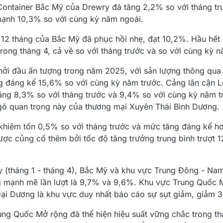
ontainer Bắc Mỹ của Drewry đã tăng 2,2% so với tháng trư
mạnh 10,3% so với cùng kỳ năm ngoái.
t 12 tháng của Bắc Mỹ đã phục hồi nhẹ, đạt 10,2%. Hầu hết
rong tháng 4, cả về so với tháng trước và so với cùng kỳ n
hởi đầu ấn tượng trong năm 2025, với sản lượng thông qua
ng đáng kể 15,6% so với cùng kỳ năm trước. Cảng lân cận 
 tăng 8,3% so với tháng trước và 9,4% so với cùng kỳ năm t
gõ quan trọng này của thương mại Xuyên Thái Bình Dương.
 khiêm tốn 0,5% so với tháng trước và mức tăng đáng kể h
ợc củng cố thêm bởi tốc độ tăng trưởng trung bình trượt 1
y (tháng 1 - tháng 4), Bắc Mỹ và khu vực Trung Đông - Na
ng mạnh mẽ lần lượt là 9,7% và 9,6%. Khu vực Trung Quốc
ại Dương là khu vực duy nhất báo cáo sự sụt giảm, giảm 3
ng Quốc Mở rộng đã thể hiện hiệu suất vững chắc trong thá