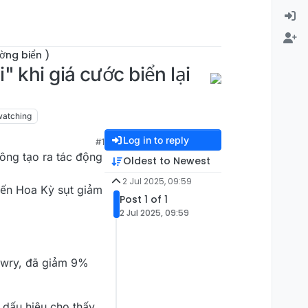
ờng biển )
 khi giá cước biển lại
watching
Log in to reply
#1
hông tạo ra tác động
Oldest to Newest
2 Jul 2025, 09:59
đến Hoa Kỳ sụt giảm
Post 1 of 1
2 Jul 2025, 09:59
rewry, đã giảm 9%
 dấu hiệu cho thấy