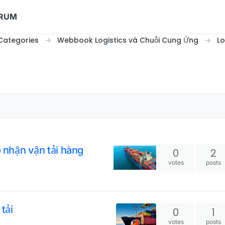
ORUM
Categories
Webbook Logistics và Chuỗi Cung Ứng
Lo
o nhận vận tải hàng
0
2
votes
posts
tải
0
1
votes
posts