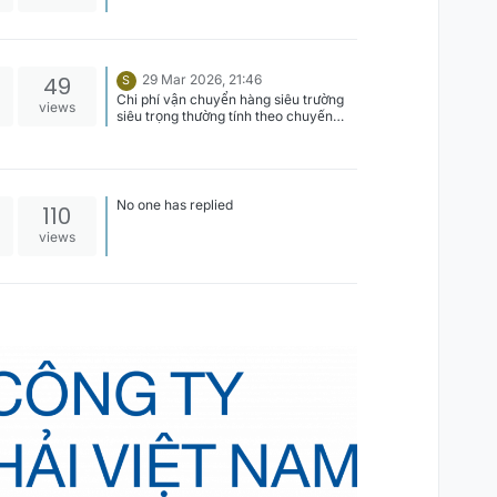
49
29 Mar 2026, 21:46
S
Chi phí vận chuyển hàng siêu trường
views
siêu trọng thường tính theo chuyến
hay theo tấn vậy ạ?
No one has replied
110
views