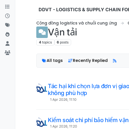
Skip to content
DDVT - LOGISTICS & SUPPLY CHAIN F
Cộng đồng logistics và chuỗi cung ứng
Vận tải
4
topics
6
posts
All tags
Recently Replied
Tác hại khi chọn lựa đơn vị gia
không phù hợp
1 Apr 2026, 11:10
Kiểm soát chi phí bảo hiểm vận 
1 Apr 2026, 11:20