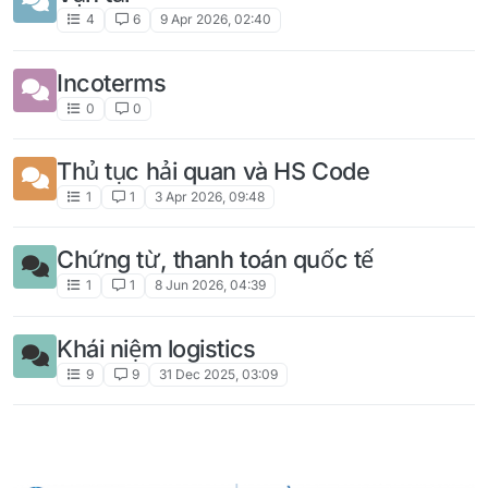
4
6
9 Apr 2026, 02:40
Incoterms
0
0
Thủ tục hải quan và HS Code
1
1
3 Apr 2026, 09:48
Chứng từ, thanh toán quốc tế
1
1
8 Jun 2026, 04:39
Khái niệm logistics
9
9
31 Dec 2025, 03:09