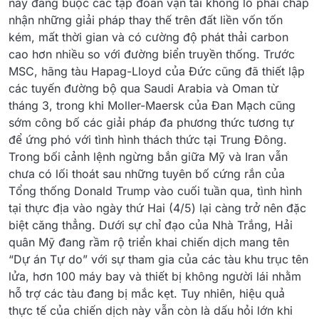
này đang buộc các tập đoàn vận tải khổng lồ phải chấp
nhận những giải pháp thay thế trên đất liền vốn tốn
kém, mất thời gian và có cường độ phát thải carbon
cao hơn nhiều so với đường biển truyền thống. Trước
MSC, hãng tàu Hapag-Lloyd của Đức cũng đã thiết lập
các tuyến đường bộ qua Saudi Arabia và Oman từ
tháng 3, trong khi Moller-Maersk của Đan Mạch cũng
sớm công bố các giải pháp đa phương thức tương tự
để ứng phó với tình hình thách thức tại Trung Đông.
Trong bối cảnh lệnh ngừng bắn giữa Mỹ và Iran vẫn
chưa có lối thoát sau những tuyên bố cứng rắn của
Tổng thống Donald Trump vào cuối tuần qua, tình hình
tại thực địa vào ngày thứ Hai (4/5) lại càng trở nên đặc
biệt căng thẳng. Dưới sự chỉ đạo của Nhà Trắng, Hải
quân Mỹ đang rầm rộ triển khai chiến dịch mang tên
“Dự án Tự do” với sự tham gia của các tàu khu trục tên
lửa, hơn 100 máy bay và thiết bị không người lái nhằm
hỗ trợ các tàu đang bị mắc kẹt. Tuy nhiên, hiệu quả
thực tế của chiến dịch này vẫn còn là dấu hỏi lớn khi