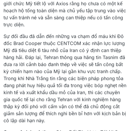
giới chức Mỹ tiết lộ với Axios rằng họ chưa có một kế
hoạch hộ tống toàn diện mà chủ yếu tập trung vào việc
tư vấn tránh né và sẵn sàng can thiệp nếu có tấn công
trực diện.
Sự đối đầu đã dẫn đến những va chạm đổ máu khi Đô
đốc Brad Cooper thuộc CENTCOM xác nhận lực lượng
Mỹ đã tiêu diệt 6 tàu nhỏ của Iran có ý định can thiệp
hàng hải. Đáp lại, Tehran thông qua hãng tin Tasnim đã
đưa ra lời cảnh báo đanh thép về việc sẽ tấn công bất
kỳ chiến hạm nào của Mỹ lại gần khu vực tranh chấp.
Trong khi Nhà Trắng tin rằng các biện pháp phong tỏa
đang phát huy hiệu quả tối đa trong việc bóp nghẹt nền
kinh tế và xuất khẩu dầu mỏ của Iran, thì các chuyên
gia quốc tế lại cho rằng Tehran với kinh nghiệm hàng
thập kỷ đối phó với cấm vận có thể đã chủ động cắt
giảm sản lượng để thích nghi bền bỉ hơn với kịch bản bị
cô lập dài hạn này.