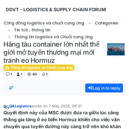
Skip to content
DDVT - LOGISTICS & SUPPLY CHAIN FORUM
Cộng đồng logistics và chuỗi cung ứng
Categories
Tin tức , thông tin
Thông tin logistics và Chuỗi cung ứng
Hãng tàu container lớn nhất thế
giới mở tuyến thương mại mới
tránh eo Hormuz
Thông tin logistics và Chuỗi cung ứng
1
1
40
1
Log in to reply
QALogistics
wrote on
7 May 2026, 08:31
last edited by
Offline
Quyết định này của MSC được đưa ra giữa lúc căng
thẳng gia tăng ở eo biển Hormuz khiến cho việc vận
chuyển qua tuyến đường này càng trở nên khó khăn