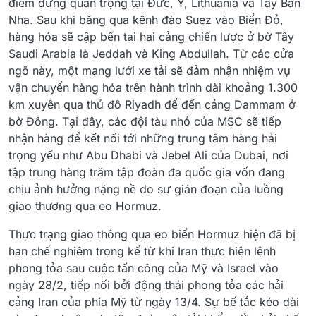
điểm dừng quan trọng tại Đức, Ý, Lithuania và Tây Ban
Nha. Sau khi băng qua kênh đào Suez vào Biển Đỏ,
hàng hóa sẽ cập bến tại hai cảng chiến lược ở bờ Tây
Saudi Arabia là Jeddah và King Abdullah. Từ các cửa
ngõ này, một mạng lưới xe tải sẽ đảm nhận nhiệm vụ
vận chuyển hàng hóa trên hành trình dài khoảng 1.300
km xuyên qua thủ đô Riyadh để đến cảng Dammam ở
bờ Đông. Tại đây, các đội tàu nhỏ của MSC sẽ tiếp
nhận hàng để kết nối tới những trung tâm hàng hải
trọng yếu như Abu Dhabi và Jebel Ali của Dubai, nơi
tập trung hàng trăm tập đoàn đa quốc gia vốn đang
chịu ảnh hưởng nặng nề do sự gián đoạn của luồng
giao thương qua eo Hormuz.
Thực trạng giao thông qua eo biển Hormuz hiện đã bị
hạn chế nghiêm trọng kể từ khi Iran thực hiện lệnh
phong tỏa sau cuộc tấn công của Mỹ và Israel vào
ngày 28/2, tiếp nối bởi động thái phong tỏa các hải
cảng Iran của phía Mỹ từ ngày 13/4. Sự bế tắc kéo dài