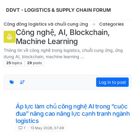
Skip to content
DDVT - LOGISTICS & SUPPLY CHAIN FORUM
Cộng đồng logistics và chuỗi cung ứng
Categories
Công nghệ, AI, Blockchain,
Machine Learning
Thông tin về công nghệ trong logistics, chuỗi cung ứng, ứng
dụng AI, blockchain, machine learning ...
25
topics
29
posts
Log in to post
Áp lực làm chủ công nghệ AI trong “cuộc
đua” nâng cao năng lực cạnh tranh ngành
logistics
1
13 May 2026, 07:49