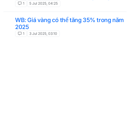
1
5 Jul 2025, 04:25
WB: Giá vàng có thể tăng 35% trong năm
2025
1
3 Jul 2025, 03:10
Hơn 60% lãnh đạo doanh nghiệp kho
hàng có kế hoạch triển khai AI và AR
1
2 Jul 2025, 08:12
Bản đồ stablecoin: Khu vực nào đang sử
dụng USDT nhiều nhất?
1
27 Jun 2025, 15:11
Ứng dụng của công nghệ Blockchain
trong quản lý dữ liệu Logistics
1
27 Jun 2025, 08:00