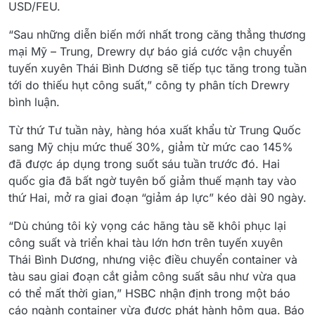
USD/FEU.
“Sau những diễn biến mới nhất trong căng thẳng thương
mại Mỹ – Trung, Drewry dự báo giá cước vận chuyển
tuyến xuyên Thái Bình Dương sẽ tiếp tục tăng trong tuần
tới do thiếu hụt công suất,” công ty phân tích Drewry
bình luận.
Từ thứ Tư tuần này, hàng hóa xuất khẩu từ Trung Quốc
sang Mỹ chịu mức thuế 30%, giảm từ mức cao 145%
đã được áp dụng trong suốt sáu tuần trước đó. Hai
quốc gia đã bất ngờ tuyên bố giảm thuế mạnh tay vào
thứ Hai, mở ra giai đoạn “giảm áp lực” kéo dài 90 ngày.
“Dù chúng tôi kỳ vọng các hãng tàu sẽ khôi phục lại
công suất và triển khai tàu lớn hơn trên tuyến xuyên
Thái Bình Dương, nhưng việc điều chuyển container và
tàu sau giai đoạn cắt giảm công suất sâu như vừa qua
có thể mất thời gian,” HSBC nhận định trong một báo
cáo ngành container vừa được phát hành hôm qua. Báo