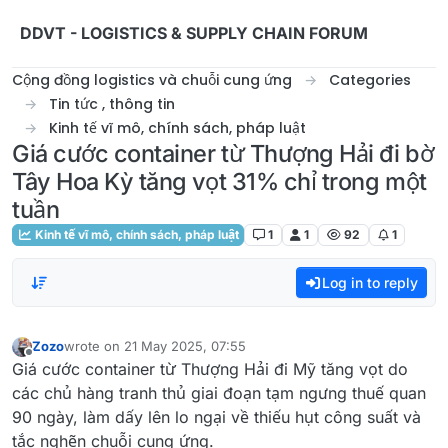
Skip to content
DDVT - LOGISTICS & SUPPLY CHAIN FORUM
Cộng đồng logistics và chuỗi cung ứng
Categories
Tin tức , thông tin
Kinh tế vĩ mô, chính sách, pháp luật
Giá cước container từ Thượng Hải đi bờ
Tây Hoa Kỳ tăng vọt 31% chỉ trong một
tuần
Kinh tế vĩ mô, chính sách, pháp luật
1
1
92
1
Log in to reply
Zozo
wrote on
21 May 2025, 07:55
last edited by
Offline
Giá cước container từ Thượng Hải đi Mỹ tăng vọt do
các chủ hàng tranh thủ giai đoạn tạm ngưng thuế quan
90 ngày, làm dấy lên lo ngại về thiếu hụt công suất và
tắc nghẽn chuỗi cung ứng.