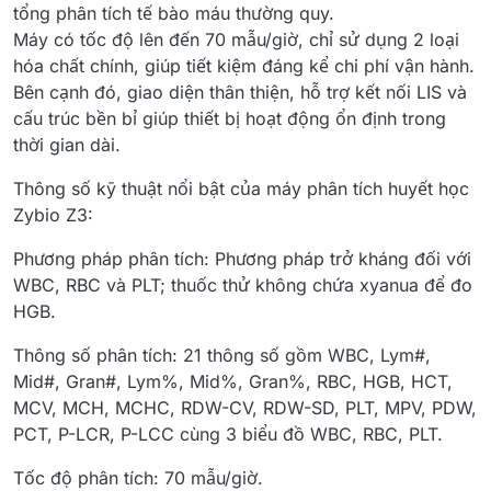
tổng phân tích tế bào máu thường quy.
Máy có tốc độ lên đến 70 mẫu/giờ, chỉ sử dụng 2 loại
hóa chất chính, giúp tiết kiệm đáng kể chi phí vận hành.
Bên cạnh đó, giao diện thân thiện, hỗ trợ kết nối LIS và
cấu trúc bền bỉ giúp thiết bị hoạt động ổn định trong
thời gian dài.
Thông số kỹ thuật nổi bật của máy phân tích huyết học
Zybio Z3:
Phương pháp phân tích: Phương pháp trở kháng đối với
WBC, RBC và PLT; thuốc thử không chứa xyanua để đo
HGB.
Thông số phân tích: 21 thông số gồm WBC, Lym#,
Mid#, Gran#, Lym%, Mid%, Gran%, RBC, HGB, HCT,
MCV, MCH, MCHC, RDW-CV, RDW-SD, PLT, MPV, PDW,
PCT, P-LCR, P-LCC cùng 3 biểu đồ WBC, RBC, PLT.
Tốc độ phân tích: 70 mẫu/giờ.