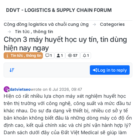
Skip to content
DDVT - LOGISTICS & SUPPLY CHAIN FORUM
Cộng đồng logistics và chuỗi cung ứng
Categories
Tin tức , thông tin
Chọn 3 máy huyết học uy tín, tin dùng
hiện nay ngay
Tin tức , thông tin
1
1
57
1
Log in to reply
datvietseo
wrote on
6 Jul 2026, 09:47
D
last edited by
Offline
Hiện có rất nhiều lựa chọn máy xét nghiệm huyết học
trên thị trường với công nghệ, công suất và mức đầu tư
khác nhau. Do sự đa dạng về thiết bị, nhiều cơ sở y tế
băn khoăn không biết đâu là những dòng máy có độ ổn
định cao, kết quả chính xác và chi phí vận hành hợp lý?
Danh sách dưới đây của Đất Việt Medical sẽ giúp làm