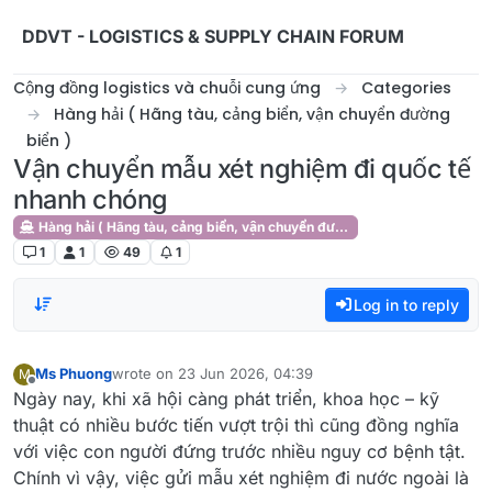
Skip to content
DDVT - LOGISTICS & SUPPLY CHAIN FORUM
Cộng đồng logistics và chuỗi cung ứng
Categories
Hàng hải ( Hãng tàu, cảng biển, vận chuyển đường
biển )
Vận chuyển mẫu xét nghiệm đi quốc tế
nhanh chóng
Hàng hải ( Hãng tàu, cảng biển, vận chuyển đường biển )
1
1
49
1
Log in to reply
Ms Phuong
wrote on
23 Jun 2026, 04:39
M
last edited by
Offline
Ngày nay, khi xã hội càng phát triển, khoa học – kỹ
thuật có nhiều bước tiến vượt trội thì cũng đồng nghĩa
với việc con người đứng trước nhiều nguy cơ bệnh tật.
Chính vì vậy, việc gửi mẫu xét nghiệm đi nước ngoài là