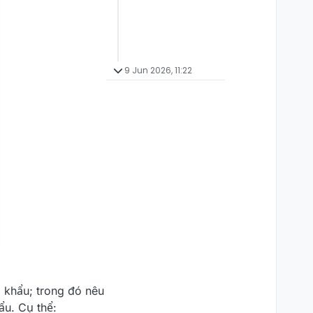
9 Jun 2026, 11:22
p khẩu; trong đó nêu
ẩu. Cụ thể: