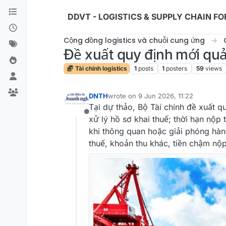
Skip to content
DDVT - LOGISTICS & SUPPLY CHAIN F
Cộng đồng logistics và chuỗi cung ứng
Đề xuất quy định mới quả
Tài chính logistics
1
posts
1
posters
59
views
DNTH
wrote on
9 Jun 2026, 11:22
last edited by
Tại dự thảo, Bộ Tài chính đề xuất qu
Offline
xử lý hồ sơ khai thuế; thời hạn nộp
khi thông quan hoặc giải phóng hàn
thuế, khoản thu khác, tiền chậm nộp,