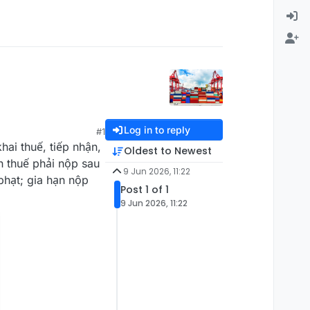
u
Log in to reply
#1
hai thuế, tiếp nhận,
Oldest to Newest
n thuế phải nộp sau
9 Jun 2026, 11:22
phạt; gia hạn nộp
Post 1 of 1
9 Jun 2026, 11:22