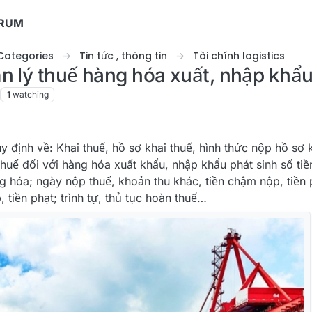
ORUM
Categories
Tin tức , thông tin
Tài chính logistics
n lý thuế hàng hóa xuất, nhập khẩ
1
watching
y định về: Khai thuế, hồ sơ khai thuế, hình thức nộp hồ sơ k
 thuế đối với hàng hóa xuất khẩu, nhập khẩu phát sinh số tiề
g hóa; ngày nộp thuế, khoản thu khác, tiền chậm nộp, tiền 
 tiền phạt; trình tự, thủ tục hoàn thuế…