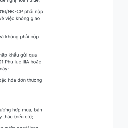
đề nghị hoàn thuế;
2016/NĐ-CP phải nộp
về việc không giao
và không phải nộp
nhập khẩu gửi qua
01 Phụ lục IIIA hoặc
này;
hoặc hóa đơn thương
trường hợp mua, bán
 thác (nếu có);