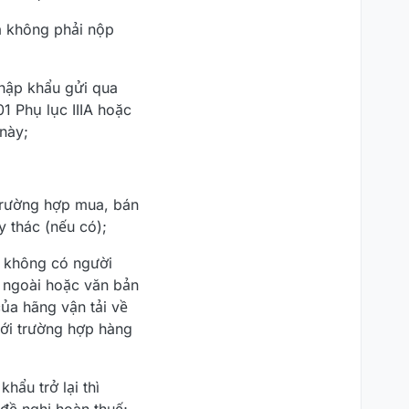
à không phải nộp
nhập khẩu gửi qua
01 Phụ lục IIIA hoặc
này;
trường hợp mua, bán
 thác (nếu có);
c không có người
 ngoài hoặc văn bản
ủa hãng vận tải về
với trường hợp hàng
hẩu trở lại thì