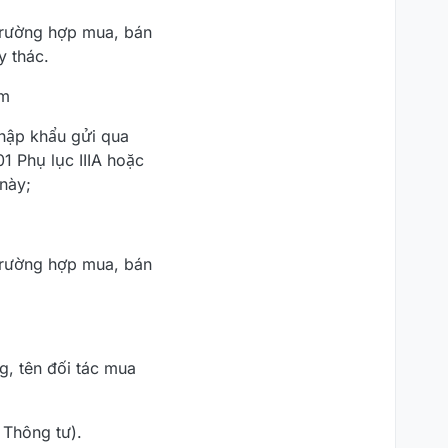
trường hợp mua, bán
y thác.
ẩm
nhập khẩu gửi qua
01 Phụ lục IIIA hoặc
này;
trường hợp mua, bán
g, tên đối tác mua
I Thông tư).