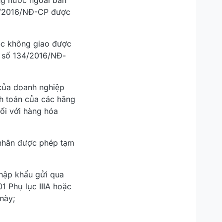
àng nước ngoài ban
34/2016/NĐ-CP được
ệc không giao được
h số 134/2016/NĐ-
 của doanh nghiệp
h toán của các hãng
ối với hàng hóa
 nhân được phép tạm
nhập khẩu gửi qua
01 Phụ lục IIIA hoặc
này;