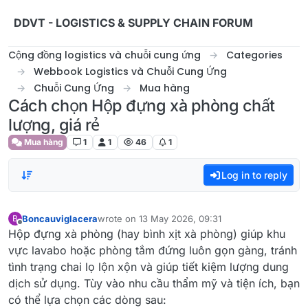
Skip to content
DDVT - LOGISTICS & SUPPLY CHAIN FORUM
Cộng đồng logistics và chuỗi cung ứng
Categories
Webbook Logistics và Chuỗi Cung Ứng
Chuỗi Cung Ứng
Mua hàng
Cách chọn Hộp đựng xà phòng chất
lượng, giá rẻ
Mua hàng
1
1
46
1
Log in to reply
Boncauviglacera
wrote on
13 May 2026, 09:31
B
last edited by
Offline
Hộp đựng xà phòng (hay bình xịt xà phòng) giúp khu
vực lavabo hoặc phòng tắm đứng luôn gọn gàng, tránh
tình trạng chai lọ lộn xộn và giúp tiết kiệm lượng dung
dịch sử dụng. Tùy vào nhu cầu thẩm mỹ và tiện ích, bạn
có thể lựa chọn các dòng sau: