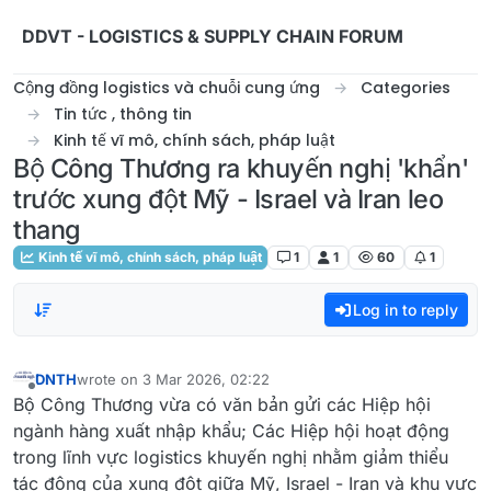
Skip to content
DDVT - LOGISTICS & SUPPLY CHAIN FORUM
Cộng đồng logistics và chuỗi cung ứng
Categories
Tin tức , thông tin
Kinh tế vĩ mô, chính sách, pháp luật
Bộ Công Thương ra khuyến nghị 'khẩn'
trước xung đột Mỹ - Israel và Iran leo
thang
Kinh tế vĩ mô, chính sách, pháp luật
1
1
60
1
Log in to reply
DNTH
wrote on
3 Mar 2026, 02:22
last edited by
Offline
Bộ Công Thương vừa có văn bản gửi các Hiệp hội
ngành hàng xuất nhập khẩu; Các Hiệp hội hoạt động
trong lĩnh vực logistics khuyến nghị nhằm giảm thiểu
tác động của xung đột giữa Mỹ, Israel - Iran và khu vực