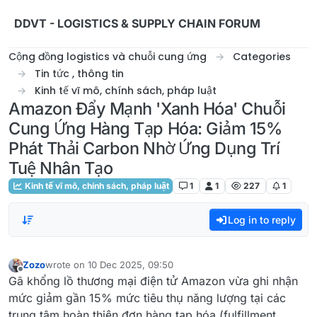
Skip to content
DDVT - LOGISTICS & SUPPLY CHAIN FORUM
Cộng đồng logistics và chuỗi cung ứng
Categories
Tin tức , thông tin
Kinh tế vĩ mô, chính sách, pháp luật
Amazon Đẩy Mạnh 'Xanh Hóa' Chuỗi
Cung Ứng Hàng Tạp Hóa: Giảm 15%
Phát Thải Carbon Nhờ Ứng Dụng Trí
Tuệ Nhân Tạo
Kinh tế vĩ mô, chính sách, pháp luật
1
1
227
1
Log in to reply
Zozo
wrote on
10 Dec 2025, 09:50
last edited by
Offline
Gã khổng lồ thương mại điện tử Amazon vừa ghi nhận
mức giảm gần 15% mức tiêu thụ năng lượng tại các
trung tâm hoàn thiện đơn hàng tạp hóa (fulfillment