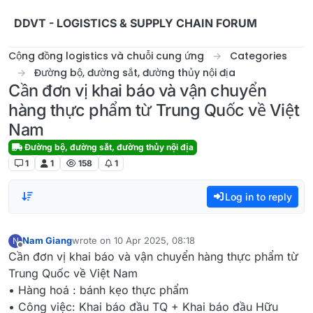
Skip to content
DDVT - LOGISTICS & SUPPLY CHAIN FORUM
Cộng đồng logistics và chuỗi cung ứng
Categories
Đường bộ, đường sắt, đường thủy nội địa
Cần đơn vị khai báo và vận chuyển
hàng thực phẩm từ Trung Quốc về Việt
Nam
Đường bộ, đường sắt, đường thủy nội địa
1
1
158
1
Log in to reply
Nam Giang
wrote on
10 Apr 2025, 08:18
N
last edited by
Offline
Cần đơn vị khai báo và vận chuyển hàng thực phẩm từ
Trung Quốc về Việt Nam
• Hàng hoá : bánh kẹo thực phẩm
• Công việc: Khai báo đầu TQ + Khai báo đầu Hữu