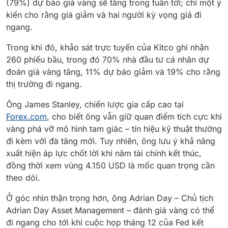
(79%) dự báo giá vàng sẽ tăng trong tuần tới; chỉ một ý
kiến cho rằng giá giảm và hai người kỳ vọng giá đi
ngang.
Trong khi đó, khảo sát trực tuyến của Kitco ghi nhận
260 phiếu bầu, trong đó 70% nhà đầu tư cá nhân dự
đoán giá vàng tăng, 11% dự báo giảm và 19% cho rằng
thị trường đi ngang.
Ông James Stanley, chiến lược gia cấp cao tại
Forex.com
, cho biết ông vẫn giữ quan điểm tích cực khi
vàng phá vỡ mô hình tam giác – tín hiệu kỹ thuật thường
đi kèm với đà tăng mới. Tuy nhiên, ông lưu ý khả năng
xuất hiện áp lực chốt lời khi năm tài chính kết thúc,
đồng thời xem vùng 4.150 USD là mốc quan trọng cần
theo dõi.
Ở góc nhìn thận trọng hơn, ông Adrian Day – Chủ tịch
Adrian Day Asset Management – đánh giá vàng có thể
đi ngang cho tới khi cuộc họp tháng 12 của Fed kết