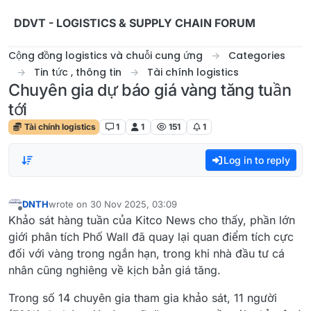
Skip to content
DDVT - LOGISTICS & SUPPLY CHAIN FORUM
Cộng đồng logistics và chuỗi cung ứng
Categories
Tin tức , thông tin
Tài chính logistics
Chuyên gia dự báo giá vàng tăng tuần
tới
Tài chính logistics
1
1
151
1
Log in to reply
DNTH
wrote on
30 Nov 2025, 03:09
last edited by
Offline
Khảo sát hàng tuần của Kitco News cho thấy, phần lớn
giới phân tích Phố Wall đã quay lại quan điểm tích cực
đối với vàng trong ngắn hạn, trong khi nhà đầu tư cá
nhân cũng nghiêng về kịch bản giá tăng.
Trong số 14 chuyên gia tham gia khảo sát, 11 người