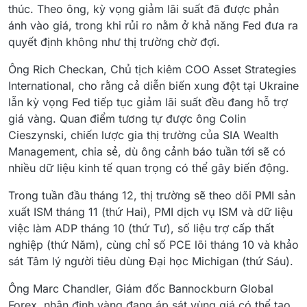
thúc. Theo ông, kỳ vọng giảm lãi suất đã được phản
ánh vào giá, trong khi rủi ro nằm ở khả năng Fed đưa ra
quyết định không như thị trường chờ đợi.
Ông Rich Checkan, Chủ tịch kiêm COO Asset Strategies
International, cho rằng cả diễn biến xung đột tại Ukraine
lẫn kỳ vọng Fed tiếp tục giảm lãi suất đều đang hỗ trợ
giá vàng. Quan điểm tương tự được ông Colin
Cieszynski, chiến lược gia thị trường của SIA Wealth
Management, chia sẻ, dù ông cảnh báo tuần tới sẽ có
nhiều dữ liệu kinh tế quan trọng có thể gây biến động.
Trong tuần đầu tháng 12, thị trường sẽ theo dõi PMI sản
xuất ISM tháng 11 (thứ Hai), PMI dịch vụ ISM và dữ liệu
việc làm ADP tháng 10 (thứ Tư), số liệu trợ cấp thất
nghiệp (thứ Năm), cùng chỉ số PCE lõi tháng 10 và khảo
sát Tâm lý người tiêu dùng Đại học Michigan (thứ Sáu).
Ông Marc Chandler, Giám đốc Bannockburn Global
Forex, nhận định vàng đang áp sát vùng giá có thể tạo