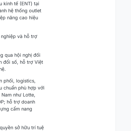
 kinh tế (ENT) tại
ành hệ thống outlet
iệp nâng cao hiệu
 nghiệp và hỗ trợ
g qua hội nghị đối
 đổi số, hỗ trợ Việt
hệ.
phối, logistics,
êu chuẩn phù hợp với
t Nam như Lotte,
OP; hỗ trợ doanh
 dựng cẩm nang
quyền sở hữu trí tuệ