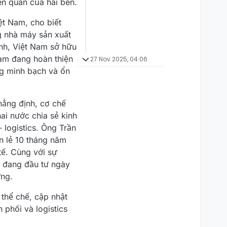
n quan của hai bên.
t Nam, cho biết
g nhà máy sản xuất
nh, Việt Nam sở hữu
Nam đang hoàn thiện
27 Nov 2025, 04:06
ng minh bạch và ổn
hẳng định, cơ chế
ai nước chia sẻ kinh
 logistics. Ông Trần
n lẻ 10 tháng năm
tế. Cùng với sự
m đang đầu tư ngày
ứng.
 thể chế, cập nhật
 phối và logistics