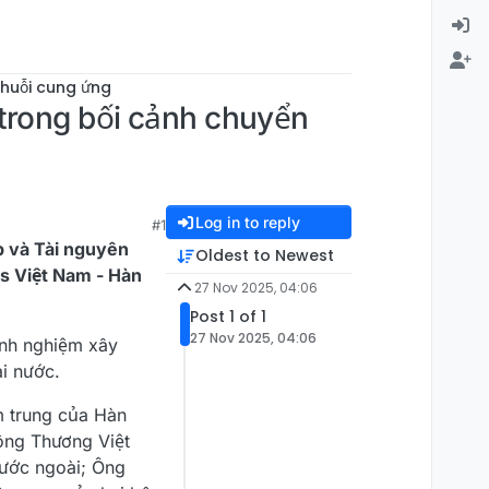
Chuỗi cung ứng
 trong bối cảnh chuyển
Log in to reply
#1
p và Tài nguyên
Oldest to Newest
cs Việt Nam - Hàn
27 Nov 2025, 04:06
Post 1 of 1
27 Nov 2025, 04:06
inh nghiệm xây
ai nước.
m trung của Hàn
Công Thương Việt
nước ngoài; Ông