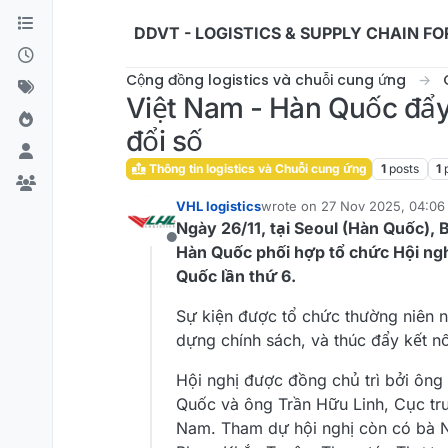
Skip to content
DDVT - LOGISTICS & SUPPLY CHAIN F
Cộng đồng logistics và chuỗi cung ứng
Việt Nam - Hàn Quốc đẩy 
đổi số
Thông tin logistics và Chuỗi cung ứng
1
posts
1
VHL logistics
wrote on
27 Nov 2025, 04:06
last edited by
Ngày 26/11, tại Seoul (Hàn Quốc)
Offline
Hàn Quốc phối hợp tổ chức Hội nghị
Quốc lần thứ 6.
Sự kiện được tổ chức thường niên n
dựng chính sách, và thúc đẩy kết nố
Hội nghị được đồng chủ trì bởi ôn
Quốc và ông Trần Hữu Linh, Cục trư
Nam. Tham dự hội nghị còn có bà N