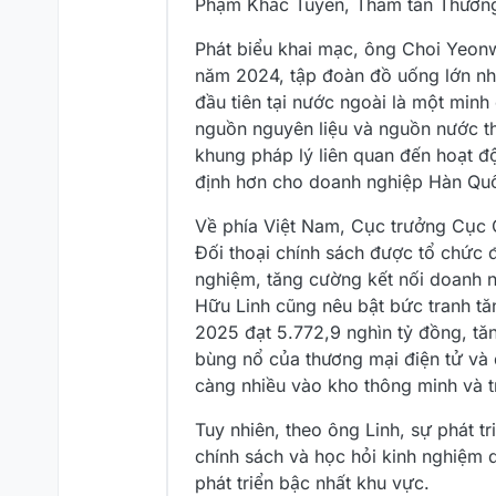
Phạm Khắc Tuyên, Tham tán Thương m
Phát biểu khai mạc, ông Choi Yeon
năm 2024, tập đoàn đồ uống lớn nh
đầu tiên tại nước ngoài là một min
nguồn nguyên liệu và nguồn nước th
khung pháp lý liên quan đến hoạt 
định hơn cho doanh nghiệp Hàn Qu
Về phía Việt Nam, Cục trưởng Cục Q
Đối thoại chính sách được tổ chức 
nghiệm, tăng cường kết nối doanh ng
Hữu Linh cũng nêu bật bức tranh tă
2025 đạt 5.772,9 nghìn tỷ đồng, tă
bùng nổ của thương mại điện tử và 
càng nhiều vào kho thông minh và tr
Tuy nhiên, theo ông Linh, sự phát t
chính sách và học hỏi kinh nghiệm q
phát triển bậc nhất khu vực.