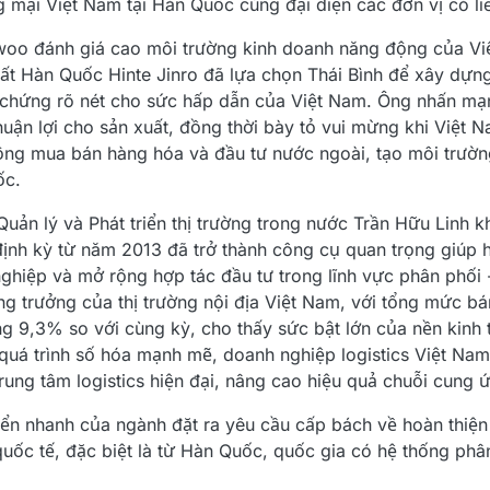
ại Việt Nam tại Hàn Quốc cùng đại diện các đơn vị có liê
woo đánh giá cao môi trường kinh doanh năng động của Việ
ất Hàn Quốc Hinte Jinro đã lựa chọn Thái Bình để xây dựn
h chứng rõ nét cho sức hấp dẫn của Việt Nam. Ông nhấn mạ
uận lợi cho sản xuất, đồng thời bày tỏ vui mừng khi Việt 
động mua bán hàng hóa và đầu tư nước ngoài, tạo môi trườ
ốc.
uản lý và Phát triển thị trường trong nước Trần Hữu Linh k
định kỳ từ năm 2013 đã trở thành công cụ quan trọng giúp h
hiệp và mở rộng hợp tác đầu tư trong lĩnh vực phân phối -
ng trưởng của thị trường nội địa Việt Nam, với tổng mức bá
ng 9,3% so với cùng kỳ, cho thấy sức bật lớn của nền kinh 
quá trình số hóa mạnh mẽ, doanh nghiệp logistics Việt Na
ung tâm logistics hiện đại, nâng cao hiệu quả chuỗi cung 
riển nhanh của ngành đặt ra yêu cầu cấp bách về hoàn thiện
uốc tế, đặc biệt là từ Hàn Quốc, quốc gia có hệ thống phân