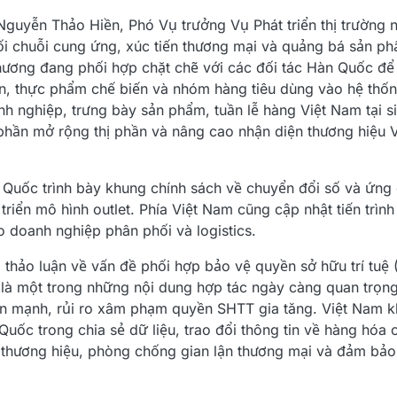
Nguyễn Thảo Hiền, Phó Vụ trưởng Vụ Phát triển thị trường 
nối chuỗi cung ứng, xúc tiến thương mại và quảng bá sản p
hương đang phối hợp chặt chẽ với các đối tác Hàn Quốc để
n, thực phẩm chế biến và nhóm hàng tiêu dùng vào hệ thốn
nh nghiệp, trưng bày sản phẩm, tuần lễ hàng Việt Nam tại s
phần mở rộng thị phần và nâng cao nhận diện thương hiệu Vi
 Quốc trình bày khung chính sách về chuyển đổi số và ứng 
riển mô hình outlet. Phía Việt Nam cũng cập nhật tiến trình
o doanh nghiệp phân phối và logistics.
g thảo luận về vấn đề phối hợp bảo vệ quyền sở hữu trí tu
là một trong những nội dung hợp tác ngày càng quan trọng
iển mạnh, rủi ro xâm phạm quyền SHTT gia tăng. Việt Nam k
Quốc trong chia sẻ dữ liệu, trao đổi thông tin về hàng hóa
 thương hiệu, phòng chống gian lận thương mại và đảm bảo