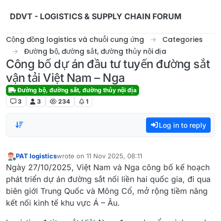
Skip to content
DDVT - LOGISTICS & SUPPLY CHAIN FORUM
Cộng đồng logistics và chuỗi cung ứng
Categories
Đường bộ, đường sắt, đường thủy nội địa
Công bố dự án đầu tư tuyến đường sắt
vận tải Việt Nam – Nga
Đường bộ, đường sắt, đường thủy nội địa
3
3
234
1
Log in to reply
PAT logistics
wrote on
11 Nov 2025, 08:11
last edited by
Offline
Ngày 27/10/2025, Việt Nam và Nga công bố kế hoạch
phát triển dự án đường sắt nối liền hai quốc gia, đi qua
biên giới Trung Quốc và Mông Cổ, mở rộng tiềm năng
kết nối kinh tế khu vực Á – Âu.