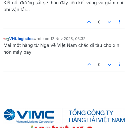
Offline
Kết nối đường sắt sẽ thúc đẩy liên kết vùng và giảm chi
phí vận tải...
0
VHL logistics
wrote on
12 Nov 2025, 03:32
last edited by
Offline
Mai mốt hàng từ Nga về Việt Nam chắc đi tàu cho xịn
hơn máy bay
0