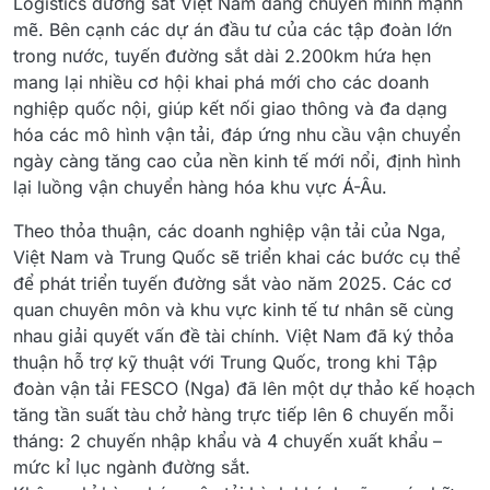
Logistics đường sắt Việt Nam đang chuyển mình mạnh
mẽ. Bên cạnh các dự án đầu tư của các tập đoàn lớn
trong nước, tuyến đường sắt dài 2.200km hứa hẹn
mang lại nhiều cơ hội khai phá mới cho các doanh
nghiệp quốc nội, giúp kết nối giao thông và đa dạng
hóa các mô hình vận tải, đáp ứng nhu cầu vận chuyển
ngày càng tăng cao của nền kinh tế mới nổi, định hình
lại luồng vận chuyển hàng hóa khu vực Á-Âu.
Theo thỏa thuận, các doanh nghiệp vận tải của Nga,
Việt Nam và Trung Quốc sẽ triển khai các bước cụ thể
để phát triển tuyến đường sắt vào năm 2025. Các cơ
quan chuyên môn và khu vực kinh tế tư nhân sẽ cùng
nhau giải quyết vấn đề tài chính. Việt Nam đã ký thỏa
thuận hỗ trợ kỹ thuật với Trung Quốc, trong khi Tập
đoàn vận tải FESCO (Nga) đã lên một dự thảo kế hoạch
tăng tần suất tàu chở hàng trực tiếp lên 6 chuyến mỗi
tháng: 2 chuyến nhập khẩu và 4 chuyến xuất khẩu –
mức kỉ lục ngành đường sắt.