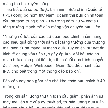
mảng thư tín truyền thống.
Theo kết quả sơ bộ được Liên minh Bưu chính Quốc tế
(IPC) công bố hôm thứ Năm, doanh thu bưu chính toàn
cầu đã tăng trung bình 2,1% trong năm 2024 nhờ sự
tăng trưởng mạnh mẽ của mảng vận chuyển bưu kiện.
"Những nỗ lực của các cơ quan bưu chính nhằm nâng
cao hiệu quả đồng thời nắm bắt tăng trưởng của thương
mại điện tử đã mang lại thành quả. Tuy nhiên, sự bất ổn
kinh tế chung vẫn tiếp tục gây áp lực, đòi hỏi các cơ
quan bưu chính phải tiếp tục theo đuổi quá trình chuyển
đổi," ông Holger Winkbauer, Giám đốc điều hành của
IPC, cho biết trong một thông cáo báo chí.
Báo cáo này bao gồm các nhà khai thác bưu chính ở 49
quốc gia.
Trong khi sản lượng thư tín toàn cầu giảm, phản ánh sự
thay thế liên tục của kỹ thuật số, thì sản lượng bưu kiện
lại đang phục hồi, được thúc đẩy bởi hoạt động mua