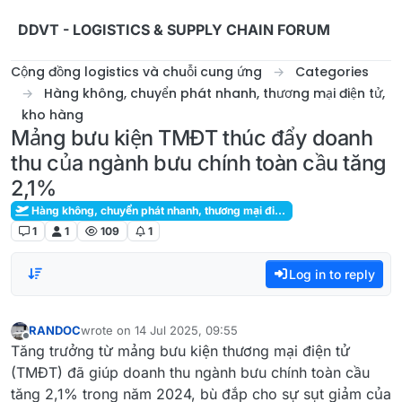
Skip to content
DDVT - LOGISTICS & SUPPLY CHAIN FORUM
Cộng đồng logistics và chuỗi cung ứng
Categories
Hàng không, chuyển phát nhanh, thương mại điện tử,
kho hàng
Mảng bưu kiện TMĐT thúc đẩy doanh
thu của ngành bưu chính toàn cầu tăng
2,1%
Hàng không, chuyển phát nhanh, thương mại điện tử, kho hàng
1
1
109
1
Log in to reply
RANDOC
wrote on
14 Jul 2025, 09:55
last edited by
Offline
Tăng trưởng từ mảng bưu kiện thương mại điện tử
(TMĐT) đã giúp doanh thu ngành bưu chính toàn cầu
tăng 2,1% trong năm 2024, bù đắp cho sự sụt giảm của