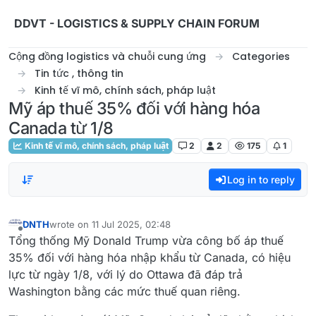
Skip to content
DDVT - LOGISTICS & SUPPLY CHAIN FORUM
Cộng đồng logistics và chuỗi cung ứng
Categories
Tin tức , thông tin
Kinh tế vĩ mô, chính sách, pháp luật
Mỹ áp thuế 35% đối với hàng hóa
Canada từ 1/8
Kinh tế vĩ mô, chính sách, pháp luật
2
2
175
1
Log in to reply
DNTH
wrote on
11 Jul 2025, 02:48
last edited by
Offline
Tổng thống Mỹ Donald Trump vừa công bố áp thuế
35% đối với hàng hóa nhập khẩu từ Canada, có hiệu
lực từ ngày 1/8, với lý do Ottawa đã đáp trả
Washington bằng các mức thuế quan riêng.