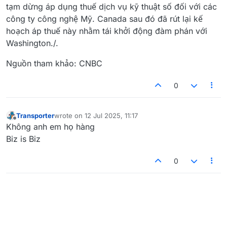
tạm dừng áp dụng thuế dịch vụ kỹ thuật số đối với các
công ty công nghệ Mỹ. Canada sau đó đã rút lại kế
hoạch áp thuế này nhằm tái khởi động đàm phán với
Washington./.
Nguồn tham khảo: CNBC
0
Transporter
wrote on
12 Jul 2025, 11:17
last edited by
Offline
Không anh em họ hàng
Biz is Biz
0