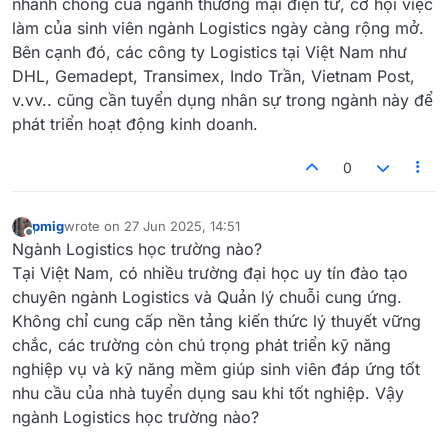
nhanh chóng của ngành thương mại điện tử, cơ hội việc
làm của sinh viên ngành Logistics ngày càng rộng mở.
Bên cạnh đó, các công ty Logistics tại Việt Nam như
DHL, Gemadept, Transimex, Indo Trần, Vietnam Post,
v.vv.. cũng cần tuyển dụng nhân sự trong ngành này để
phát triển hoạt động kinh doanh.
0
pmig
wrote on
27 Jun 2025, 14:51
last edited by
Offline
Ngành Logistics học trường nào?
Tại Việt Nam, có nhiều trường đại học uy tín đào tạo
chuyên ngành Logistics và Quản lý chuỗi cung ứng.
Không chỉ cung cấp nền tảng kiến thức lý thuyết vững
chắc, các trường còn chú trọng phát triển kỹ năng
nghiệp vụ và kỹ năng mềm giúp sinh viên đáp ứng tốt
nhu cầu của nhà tuyển dụng sau khi tốt nghiệp. Vậy
ngành Logistics học trường nào?