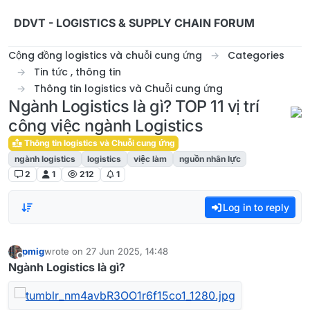
Skip to content
DDVT - LOGISTICS & SUPPLY CHAIN FORUM
Cộng đồng logistics và chuỗi cung ứng
Categories
Tin tức , thông tin
Thông tin logistics và Chuỗi cung ứng
Ngành Logistics là gì? TOP 11 vị trí
công việc ngành Logistics
Thông tin logistics và Chuỗi cung ứng
ngành logistics
logistics
việc làm
nguồn nhân lực
2
1
212
1
Log in to reply
pmig
wrote on
27 Jun 2025, 14:48
last edited by
Offline
Ngành Logistics là gì?