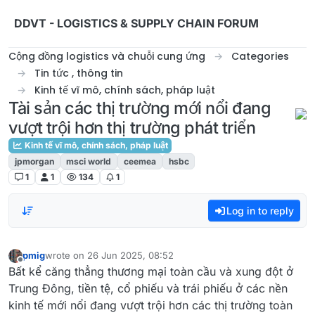
Skip to content
DDVT - LOGISTICS & SUPPLY CHAIN FORUM
Cộng đồng logistics và chuỗi cung ứng
Categories
Tin tức , thông tin
Kinh tế vĩ mô, chính sách, pháp luật
Tài sản các thị trường mới nổi đang
vượt trội hơn thị trường phát triển
Kinh tế vĩ mô, chính sách, pháp luật
jpmorgan
msci world
ceemea
hsbc
1
1
134
1
Log in to reply
pmig
wrote on
26 Jun 2025, 08:52
last edited by
Offline
Bất kể căng thẳng thương mại toàn cầu và xung đột ở
Trung Đông, tiền tệ, cổ phiếu và trái phiếu ở các nền
kinh tế mới nổi đang vượt trội hơn các thị trường toàn