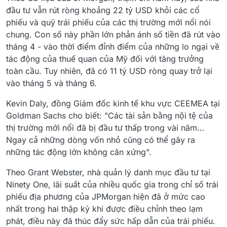
đầu tư vẫn rút ròng khoảng 22 tỷ USD khỏi các cổ
phiếu và quỹ trái phiếu của các thị trường mới nổi nói
chung. Con số này phần lớn phản ánh số tiền đã rút vào
tháng 4 - vào thời điểm đỉnh điểm của những lo ngại về
tác động của thuế quan của Mỹ đối với tăng trưởng
toàn cầu. Tuy nhiên, đã có 11 tỷ USD ròng quay trở lại
vào tháng 5 và tháng 6.
Kevin Daly, đồng Giám đốc kinh tế khu vực CEEMEA tại
Goldman Sachs cho biết: "Các tài sản bằng nội tệ của
thị trường mới nổi đã bị đầu tư thấp trong vài năm…
Ngay cả những dòng vốn nhỏ cũng có thể gây ra
những tác động lớn không cân xứng".
Theo Grant Webster, nhà quản lý danh mục đầu tư tại
Ninety One, lãi suất của nhiều quốc gia trong chỉ số trái
phiếu địa phương của JPMorgan hiện đã ở mức cao
nhất trong hai thập kỷ khi được điều chỉnh theo lạm
phát, điều này đã thúc đẩy sức hấp dẫn của trái phiếu.