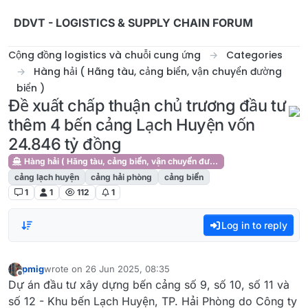
Skip to content
DDVT - LOGISTICS & SUPPLY CHAIN FORUM
Cộng đồng logistics và chuỗi cung ứng
Categories
Hàng hải ( Hãng tàu, cảng biển, vận chuyển đường
biển )
Đề xuất chấp thuận chủ trương đầu tư
thêm 4 bến cảng Lạch Huyện vốn
24.846 tỷ đồng
Hàng hải ( Hãng tàu, cảng biển, vận chuyển đường biển )
cảng lạch huyện
cảng hải phòng
cảng biển
1
1
112
1
Log in to reply
pmig
wrote on
26 Jun 2025, 08:35
last edited by
Offline
Dự án đầu tư xây dựng bến cảng số 9, số 10, số 11 và
số 12 - Khu bến Lạch Huyện, TP. Hải Phòng do Công ty