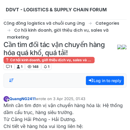
Skip to content
DDVT - LOGISTICS & SUPPLY CHAIN FORUM
Cộng đồng logistics và chuỗi cung ứng
Categories
Cơ hội kinh doanh, giới thiệu dịch vụ, sales và
marketing
Cần tìm đối tác vận chuyển hàng
hóa quá khổ, quá tải!
Cơ hội kinh doanh, giới thiệu dịch vụ, sales và marketing
1
1
148
1
Log in to reply
QuangNG2411
wrote on
3 Apr 2025, 01:43
Q
last edited by
Offline
Mình cần tìm đơn vị vận chuyển hàng hóa là: Hệ thống
dầm cẩu trục, hàng siêu trường.
Từ Cảng Hải Phòng - Hải Dương.
Chi tiết về hàng hóa vui lòng liên hệ: