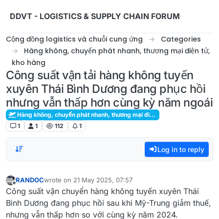
Skip to content
DDVT - LOGISTICS & SUPPLY CHAIN FORUM
Cộng đồng logistics và chuỗi cung ứng
Categories
Hàng không, chuyển phát nhanh, thương mại điện tử,
kho hàng
Công suất vận tải hàng không tuyến
xuyên Thái Bình Dương đang phục hồi
nhưng vẫn thấp hơn cùng kỳ năm ngoái
Hàng không, chuyển phát nhanh, thương mại điện tử, kho hàng
1
1
112
1
Log in to reply
RANDOC
wrote on
21 May 2025, 07:57
last edited by
Offline
Công suất vận chuyển hàng không tuyến xuyên Thái
Bình Dương đang phục hồi sau khi Mỹ-Trung giảm thuế,
nhưng vẫn thấp hơn so với cùng kỳ năm 2024.