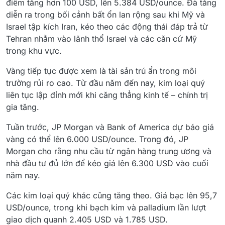
điểm tăng hơn 100 USD, lên 5.384 USD/ounce. Đà tăng
diễn ra trong bối cảnh bất ổn lan rộng sau khi Mỹ và
Israel tập kích Iran, kéo theo các động thái đáp trả từ
Tehran nhằm vào lãnh thổ Israel và các căn cứ Mỹ
trong khu vực.
Vàng tiếp tục được xem là tài sản trú ẩn trong môi
trường rủi ro cao. Từ đầu năm đến nay, kim loại quý
liên tục lập đỉnh mới khi căng thẳng kinh tế – chính trị
gia tăng.
Tuần trước, JP Morgan và Bank of America dự báo giá
vàng có thể lên 6.000 USD/ounce. Trong đó, JP
Morgan cho rằng nhu cầu từ ngân hàng trung ương và
nhà đầu tư đủ lớn để kéo giá lên 6.300 USD vào cuối
năm nay.
Các kim loại quý khác cũng tăng theo. Giá bạc lên 95,7
USD/ounce, trong khi bạch kim và palladium lần lượt
giao dịch quanh 2.405 USD và 1.785 USD.