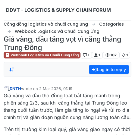
Skip to content
DDVT - LOGISTICS & SUPPLY CHAIN FORUM
Cộng đồng logistics và chuỗi cung ứng
Categories
Webbook Logistics và Chuỗi Cung Ứng
Giá vàng, dầu tăng vọt vì căng thẳng
Trung Đông
Webbook Logistics và Chuỗi Cung Ứng
1
1
107
1
Log in to reply
DNTH
wrote on
2 Mar 2026, 01:19
last edited by
Offline
Giá vàng và dầu thô đồng loạt bật tăng mạnh trong
phiên sáng 2/3, sau khi căng thẳng tại Trung Đông leo
thang cuối tuần trước, làm gia tăng lo ngại về rủi ro địa
chính trị và gián đoạn nguồn cung năng lượng toàn cầu.
Trên thị trường kim loại quý, giá vàng giao ngay có thời