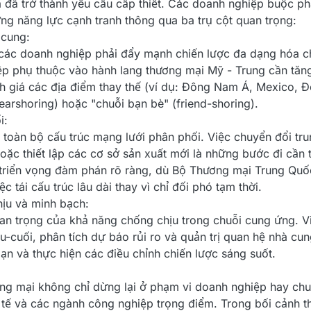
 đã trở thành yêu cầu cấp thiết. Các doanh nghiệp buộc p
ng năng lực cạnh tranh thông qua ba trụ cột quan trọng:
 cung:
c các doanh nghiệp phải đẩy mạnh chiến lược đa dạng hóa 
ệp phụ thuộc vào hành lang thương mại Mỹ - Trung cần tăng
h giá các địa điểm thay thế (ví dụ: Đông Nam Á, Mexico, 
arshoring) hoặc "chuỗi bạn bè" (friend-shoring).
i:
 toàn bộ cấu trúc mạng lưới phân phối. Việc chuyển đổi tru
ặc thiết lập các cơ sở sản xuất mới là những bước đi cần t
triển vọng đàm phán rõ ràng, dù Bộ Thương mại Trung Quốc
c tái cấu trúc lâu dài thay vì chỉ đối phó tạm thời.
ịu và minh bạch:
uan trọng của khả năng chống chịu trong chuỗi cung ứng. V
-cuối, phân tích dự báo rủi ro và quản trị quan hệ nhà cung
ạn và thực hiện các điều chỉnh chiến lược sáng suốt.
ng mại không chỉ dừng lại ở phạm vi doanh nghiệp hay ch
tế và các ngành công nghiệp trọng điểm. Trong bối cảnh th