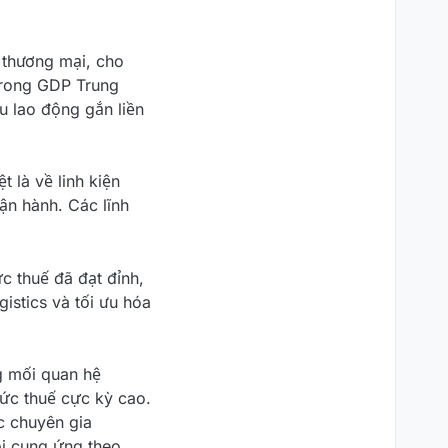
thương mại, cho
 trong GDP Trung
u lao động gắn liền
 là về linh kiện
ận hành. Các lĩnh
c thuế đã đạt đỉnh,
gistics và tối ưu hóa
ng mối quan hệ
ức thuế cực kỳ cao.
c chuyên gia
uỗi cung ứng theo