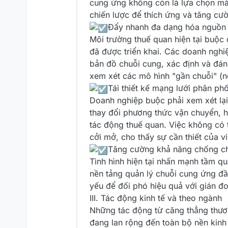
cung ứng không còn là lựa chọn mà
chiến lược để thích ứng và tăng cườ
️Đẩy nhanh đa dạng hóa nguồn
Môi trường thuế quan hiện tại buộ
đã được triển khai. Các doanh nghi
bản đồ chuỗi cung, xác định và đán
xem xét các mô hình "gần chuỗi" (ne
️Tái thiết kế mạng lưới phân phố
Doanh nghiệp buộc phải xem xét lại
thay đổi phương thức vận chuyển, ho
tác động thuế quan. Việc không có 
cởi mở, cho thấy sự cần thiết của việ
️Tăng cường khả năng chống ch
Tình hình hiện tại nhấn mạnh tầm q
nền tảng quản lý chuỗi cung ứng đầu
yếu để đối phó hiệu quả với gián đo
III. Tác động kinh tế và theo ngành
Những tác động từ căng thẳng thươ
đang lan rộng đến toàn bộ nền kinh 