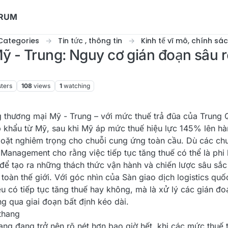
ORUM
Categories
Tin tức , thông tin
Kinh tế vĩ mô, chính sá
ỹ - Trung: Nguy cơ gián đoạn sâu 
sters
108
views
1
watching
g thương mại Mỹ - Trung – với mức thuế trả đũa của Trung Q
 khẩu từ Mỹ, sau khi Mỹ áp mức thuế hiệu lực 145% lên hà
ặt nghiêm trọng cho chuỗi cung ứng toàn cầu. Dù các chu
Management cho rằng việc tiếp tục tăng thuế có thể là phi lý
 để tạo ra những thách thức vận hành và chiến lược sâu sắc
 toàn thế giới. Với góc nhìn của Sàn giao dịch logistics quố
ệu có tiếp tục tăng thuế hay không, mà là xử lý các gián đ
g qua giai đoạn bất định kéo dài.
 thang
ang đang trở nên rõ nét hơn bao giờ hết, khi các mức thuế 