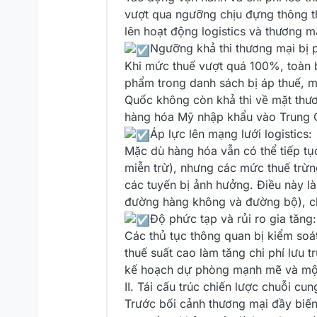
vượt qua ngưỡng chịu đựng thông t
lên hoạt động logistics và thương m
️Ngưỡng khả thi thương mại bị 
Khi mức thuế vượt quá 100%, toàn bộ
phẩm trong danh sách bị áp thuế, mứ
Quốc không còn khả thi về mặt thươ
hàng hóa Mỹ nhập khẩu vào Trung Qu
️Áp lực lên mạng lưới logistics:
Mặc dù hàng hóa vẫn có thể tiếp tụ
miễn trừ), nhưng các mức thuế trừn
các tuyến bị ảnh hưởng. Điều này l
đường hàng không và đường bộ), ch
️Độ phức tạp và rủi ro gia tăng:
Các thủ tục thông quan bị kiểm soá
thuế suất cao làm tăng chi phí lưu 
kế hoạch dự phòng mạnh mẽ và một h
II. Tái cấu trúc chiến lược chuỗi cu
Trước bối cảnh thương mại đầy biến