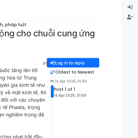
ch, pháp luật
rộng cho chuỗi cung ứng
Log in to reply
#1
uốc tăng lên tới
Oldest to Newest
ng hóa từ Trung
14 Apr 2025, 01:59
yên gia kinh tế như
Post 1 of 1
 về mặt kinh tế, thì
14 Apr 2025, 01:59
 đối với các chuyên
c tế Phaata, trọng
oạn nghiêm trọng đã
trừng phạt bắt đầu