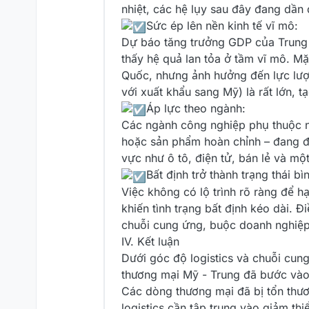
nhiệt, các hệ lụy sau đây đang dần 
️Sức ép lên nền kinh tế vĩ mô:
Dự báo tăng trưởng GDP của Trung
thấy hệ quả lan tỏa ở tầm vĩ mô. M
Quốc, nhưng ảnh hưởng đến lực lượng
với xuất khẩu sang Mỹ) là rất lớn, t
️Áp lực theo ngành:
Các ngành công nghiệp phụ thuộc nh
hoặc sản phẩm hoàn chỉnh – đang đố
vực như ô tô, điện tử, bán lẻ và mộ
️Bất định trở thành trạng thái b
Việc không có lộ trình rõ ràng để 
khiến tình trạng bất định kéo dài. Đ
chuỗi cung ứng, buộc doanh nghiệp p
IV. Kết luận
Dưới góc độ logistics và chuỗi cung
thương mại Mỹ - Trung đã bước vào 
Các dòng thương mại đã bị tổn thươ
logistics cần tập trung vào giảm thi