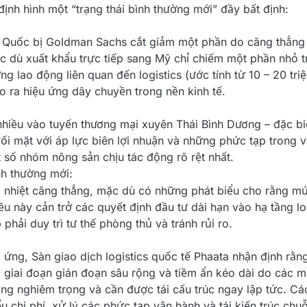
định hình một “trạng thái bình thường mới” đầy bất định:
 Quốc bị Goldman Sachs cắt giảm một phần do căng thẳng 
ặc dù xuất khẩu trực tiếp sang Mỹ chỉ chiếm một phần nhỏ
 lao động liên quan đến logistics (ước tính từ 10 – 20 triệ
ạo ra hiệu ứng dây chuyền trong nền kinh tế.
iều vào tuyến thương mại xuyên Thái Bình Dương – đặc biệt
i mặt với áp lực biên lợi nhuận và những phức tạp trong v
t số nhóm nông sản chịu tác động rõ rệt nhất.
ình thường mới:
hạ nhiệt căng thẳng, mặc dù có những phát biểu cho rằng mứ
iều này cản trở các quyết định đầu tư dài hạn vào hạ tầng lo
hải duy trì tư thế phòng thủ và tránh rủi ro.
 ứng, Sàn giao dịch logistics quốc tế Phaata nhận định rằ
giai đoạn gián đoạn sâu rộng và tiềm ẩn kéo dài do các m
ng nghiêm trọng và cần được tái cấu trúc ngay lập tức. Cá
ểu chi phí, xử lý các phức tạp vận hành và tái kiến trúc ch