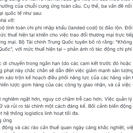
hường của chuỗi cung ứng toàn cầu. Cụ thể, ba vấn đề nổi
ại quốc tế như sau:
phá vỡ:
 tính toán chi phí nhập khẩu (landed cost) bị đảo lộn. Đố
c thuế hiện tại khiến cho việc trao đổi thương mại trực ti
ng mại. Bộ Tài chính Trung Quốc tuyên bố rõ rằng: "Không 
ốc", với mức thuế hiện tại – phản ánh rõ tác động chi phí
c di chuyển trong ngắn hạn (do các cam kết trước đó hoặc
g phạt này chắc chắn sẽ dẫn đến việc giảm mạnh sản lượng
àm xáo trộn kế hoạch điều phối năng lực của các hãng vận t
iến lược gom hàng của các công ty giao nhận, và cả việc 
t nghiêm ngặt hơn, nguy cơ chậm trễ cao hơn. Việc quản lý
trữ và rủi ro tài chính một cách đáng kể. Bối cảnh biến động
ệ thống logistics linh hoạt tối đa.
ng ứng
 động và các rào cản thuế quan ngày càng khắc nghiệt, việc