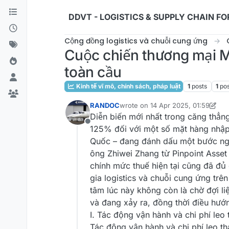
Skip to content
DDVT - LOGISTICS & SUPPLY CHAIN F
Cộng đồng logistics và chuỗi cung ứng
Cuộc chiến thương mại M
toàn cầu
Kinh tế vĩ mô, chính sách, pháp luật
1
posts
1
po
RANDOC
wrote on
14 Apr 2025, 01:59
last edited by RANDOC
Diễn biến mới nhất trong căng thẳn
Offline
125% đối với một số mặt hàng nhập
Quốc – đang đánh dấu một bước ngo
ông Zhiwei Zhang từ Pinpoint Asset 
chính mức thuế hiện tại cũng đã đủ
gia logistics và chuỗi cung ứng trên
tâm lúc này không còn là chờ đợi li
và đang xảy ra, đồng thời điều hướn
I. Tác động vận hành và chi phí leo
Tác động vận hành và chi phí leo th