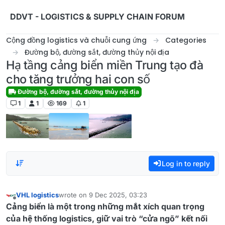
Skip to content
DDVT - LOGISTICS & SUPPLY CHAIN FORUM
Cộng đồng logistics và chuỗi cung ứng
Categories
Đường bộ, đường sắt, đường thủy nội địa
Hạ tầng cảng biển miền Trung tạo đà
cho tăng trưởng hai con số
Đường bộ, đường sắt, đường thủy nội địa
1
1
169
1
Log in to reply
VHL logistics
wrote on
9 Dec 2025, 03:23
last edited by
Offline
Cảng biển là một trong những mắt xích quan trọng
của hệ thống logistics, giữ vai trò “cửa ngõ” kết nối