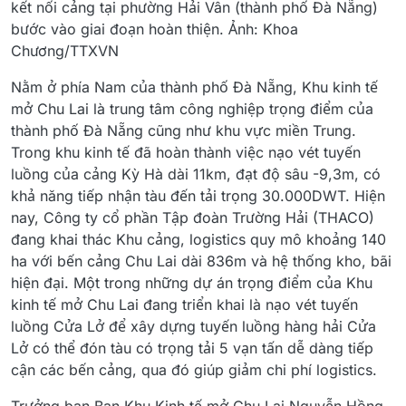
kết nối cảng tại phường Hải Vân (thành phố Đà Nẵng)
bước vào giai đoạn hoàn thiện. Ảnh: Khoa
Chương/TTXVN
Nằm ở phía Nam của thành phố Đà Nẵng, Khu kinh tế
mở Chu Lai là trung tâm công nghiệp trọng điểm của
thành phố Đà Nẵng cũng như khu vực miền Trung.
Trong khu kinh tế đã hoàn thành việc nạo vét tuyến
luồng của cảng Kỳ Hà dài 11km, đạt độ sâu -9,3m, có
khả năng tiếp nhận tàu đến tải trọng 30.000DWT. Hiện
nay, Công ty cổ phần Tập đoàn Trường Hải (THACO)
đang khai thác Khu cảng, logistics quy mô khoảng 140
ha với bến cảng Chu Lai dài 836m và hệ thống kho, bãi
hiện đại. Một trong những dự án trọng điểm của Khu
kinh tế mở Chu Lai đang triển khai là nạo vét tuyến
luồng Cửa Lở để xây dựng tuyến luồng hàng hải Cửa
Lở có thể đón tàu có trọng tải 5 vạn tấn dễ dàng tiếp
cận các bến cảng, qua đó giúp giảm chi phí logistics.