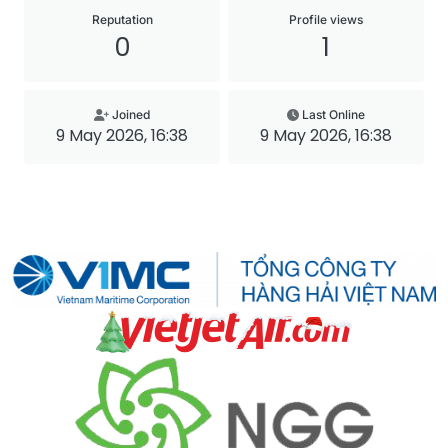
Reputation
Profile views
0
1
Joined
Last Online
9 May 2026, 16:38
9 May 2026, 16:38