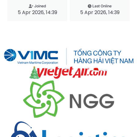
Joined
Last Online
5 Apr 2026, 14:39
5 Apr 2026, 14:39