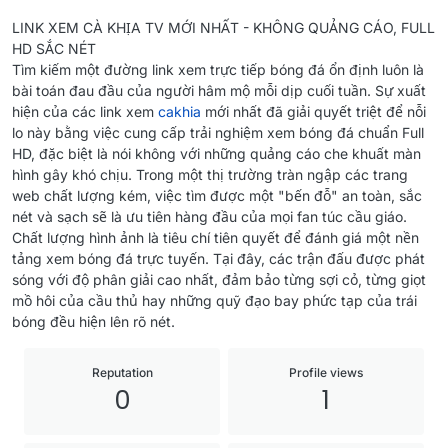
LINK XEM CÀ KHỊA TV MỚI NHẤT - KHÔNG QUẢNG CÁO, FULL
HD SẮC NÉT
Tìm kiếm một đường link xem trực tiếp bóng đá ổn định luôn là
bài toán đau đầu của người hâm mộ mỗi dịp cuối tuần. Sự xuất
hiện của các link xem
cakhia
mới nhất đã giải quyết triệt để nỗi
lo này bằng việc cung cấp trải nghiệm xem bóng đá chuẩn Full
HD, đặc biệt là nói không với những quảng cáo che khuất màn
hình gây khó chịu. Trong một thị trường tràn ngập các trang
web chất lượng kém, việc tìm được một "bến đỗ" an toàn, sắc
nét và sạch sẽ là ưu tiên hàng đầu của mọi fan túc cầu giáo.
Chất lượng hình ảnh là tiêu chí tiên quyết để đánh giá một nền
tảng xem bóng đá trực tuyến. Tại đây, các trận đấu được phát
sóng với độ phân giải cao nhất, đảm bảo từng sợi cỏ, từng giọt
mồ hôi của cầu thủ hay những quỹ đạo bay phức tạp của trái
bóng đều hiện lên rõ nét.
Reputation
Profile views
0
1