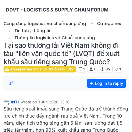
Skip to content
DDVT - LOGISTICS & SUPPLY CHAIN FORUM
Cộng đồng logistics và chuỗi cung ứng
Categories
Tin tức , thông tin
Thông tin logistics và Chuỗi cung ứng
Tại sao thương lái Việt Nam không đi
tàu "liên vận quốc tế” (LVQT) để xuất
khẩu sầu riêng sang Trung Quốc?
Thông tin logistics và Chuỗi cung ứng
1
1
35
1
Log in to reply
DNTH
wrote on
1 Jun 2026, 13:16
last edited by
Offline
Sầu riêng xuất khẩu sang Trung Quốc đã trở thành động
lực chính thúc đẩy ngành rau quả Việt Nam. Trong 10
năm, diện tích trồng tăng gần 5 lần, sản lượng đạt 1,5
triệu tấn/năm, hơn 90% xuất khẩu sang Trung Quốc