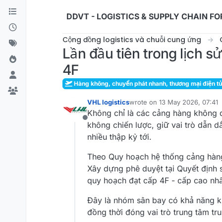
Skip to content
DDVT - LOGISTICS & SUPPLY CHAIN F
Cộng đồng logistics và chuỗi cung ứng
Lần đầu tiên trong lịch 
4F
Hàng không, chuyển phát nhanh, thương mại điện t
VHL logistics
wrote on
13 May 2026, 07:41
last edited by
Không chỉ là các cảng hàng không q
Offline
không chiến lược, giữ vai trò dẫn d
nhiều thập kỷ tới.
Theo Quy hoạch hệ thống cảng hàn
Xây dựng phê duyệt tại Quyết địn
quy hoạch đạt cấp 4F - cấp cao nh
Đây là nhóm sân bay có khả năng kh
đồng thời đóng vai trò trung tâm t