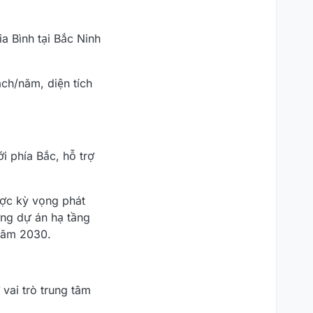
a Bình tại Bắc Ninh
ch/năm, diện tích
i phía Bắc, hỗ trợ
ược kỳ vọng phát
ững dự án hạ tầng
 năm 2030.
vai trò trung tâm