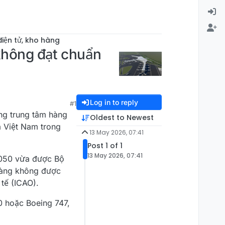
iện tử, kho hàng
 không đạt chuẩn
Log in to reply
#1
ng trung tâm hàng
Oldest to Newest
a Việt Nam trong
13 May 2026, 07:41
Post 1 of 1
13 May 2026, 07:41
2050 vừa được Bộ
hàng không được
tế (ICAO).
0 hoặc Boeing 747,