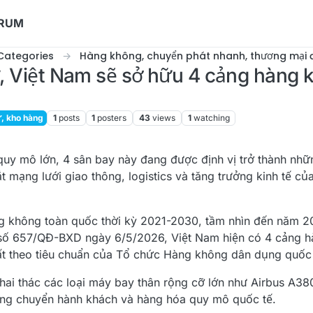
ORUM
Categories
Hàng không, chuyển phát nhanh, thương mại đ
sử, Việt Nam sẽ sở hữu 4 cảng hàng
ử, kho hàng
1
posts
1
posters
43
views
1
watching
uy mô lớn, 4 sân bay này đang được định vị trở thành nhữ
ắt mạng lưới giao thông, logistics và tăng trưởng kinh tế củ
g không toàn quốc thời kỳ 2021-2030, tầm nhìn đến năm 
h số 657/QĐ-BXD ngày 6/5/2026, Việt Nam hiện có 4 cảng 
ất theo tiêu chuẩn của Tổ chức Hàng không dân dụng quốc 
ai thác các loại máy bay thân rộng cỡ lớn như Airbus A38
rung chuyển hành khách và hàng hóa quy mô quốc tế.