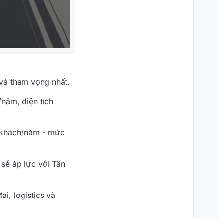
và tham vọng nhất.
năm, diện tích
h khách/năm - mức
sẻ áp lực với Tân
i, logistics và